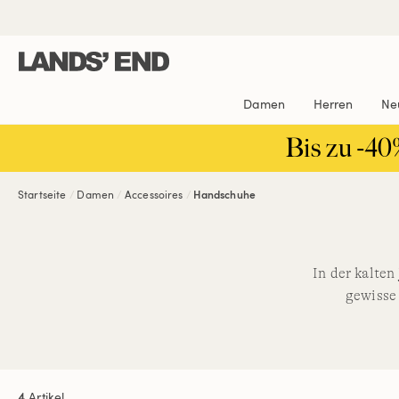
Direkt
Direkt
Direkt
zum
zur
zur
Inhalt
Navigation
Suche
Damen
Herren
Ne
Bis zu -40
Startseite
Damen
Accessoires
Handschuhe
In der kalte
gewisse 
4
Artikel