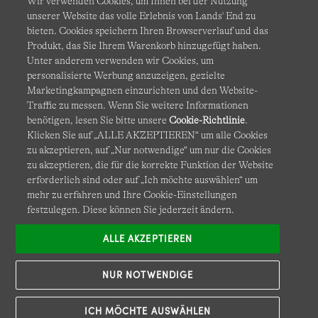
Wir verwenden Cookies, um Ihnen bei der Nutzung
unserer Website das volle Erlebnis von Lands' End zu
bieten. Cookies speichern Ihren Browserverlauf und das
Produkt, das Sie Ihrem Warenkorb hinzugefügt haben.
AGB
Datenschutz & Sicherheit
Unter anderem verwenden wir Cookies, um
personalisierte Werbung anzuzeigen, gezielte
Cookies
-
Ich möchte auswählen
Barrierefreiheit
Marketingkampagnen einzurichten und den Website-
Traffic zu messen. Wenn Sie weitere Informationen
Site Map
Internationale Websites
benötigen, lesen Sie bitte unsere
Cookie-Richtlinie
.
Klicken Sie auf „ALLE AKZEPTIEREN“ um alle Cookies
zu akzeptieren, auf „Nur notwendige“ um nur die Cookies
Diese Website ist durch reCAPTCHA geschützt. Es gelten die
zu akzeptieren, die für die korrekte Funktion der Website
Datenschutzerklärung
und
Nutzungsbedingungen
von
erforderlich sind oder auf „Ich möchte auswählen“ um
Google.
mehr zu erfahren und Ihre Cookie-Einstellungen
festzulegen. Diese können Sie jederzeit ändern.
ALLE AKZEPTIEREN
NUR NOTWENDIGE
ICH MÖCHTE AUSWÄHLEN
© COPYRIGHT
LANDS' END EUROPE