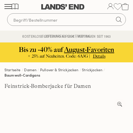
Direkt
Direkt
Direkt
zum
zur
zur
Inhalt
Navigation
Suche
KOSTENFREIE RÜCKSENDUNG
KOSTENLOSE LIEFERUNG AB 120€ | VERTRAUEN SEIT 1963
Bis zu -40% auf
August-Favoriten
+ 25% auf Neuheiten. Code: 6A3G |
Details
Startseite
Damen
Pullover & Strickjacken
Strickjacken
Baumwoll-Cardigans
Feinstrick-Bomberjacke für Damen