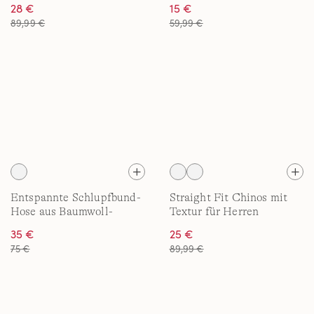
28 €
15 €
89,99 €
59,99 €
Entspannte Schlupfbund-
Straight Fit Chinos mit
Hose aus Baumwoll-
Textur für Herren
Leinenmix für Herren
35 €
25 €
75 €
89,99 €