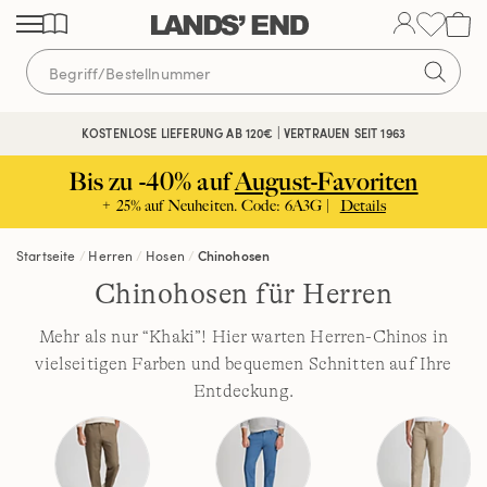
Direkt
Direkt
Direkt
zum
zur
zur
Inhalt
Navigation
Suche
KOSTENLOSE LIEFERUNG AB 120€ | VERTRAUEN SEIT 1963
Bis zu -40% auf
August-Favoriten
+ 25% auf Neuheiten. Code: 6A3G |
Details
Startseite
Herren
Hosen
Chinohosen
Chinohosen für Herren
Mehr als nur “Khaki”! Hier warten Herren-Chinos in
vielseitigen Farben und bequemen Schnitten auf Ihre
Entdeckung.