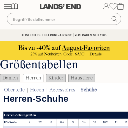
Direkt
Direkt
Direkt
zum
zur
zur
Inhalt
Navigation
Suche
KOSTENLOSE LIEFERUNG AB 120€ | VERTRAUEN SEIT 1963
Bis zu -40% auf
August-Favoriten
+ 25% auf Neuheiten. Code: 6A3G |
Details
Größentabellen
Damen
Herren
Kinder
Haustiere
Oberteile
|
Hosen
|
Accessoires
|
Schuhe
Herren-Schuhe
Herren-Schuhgrößen
US-Größe
7
7½
8
8½
9
9½
10
10½
11
1