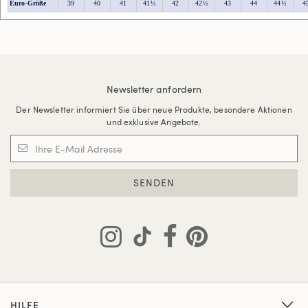
Euro-Größe
39
40
41
41½
42
42½
43
44
44½
4
Newsletter anfordern
Der Newsletter informiert Sie über neue Produkte, besondere Aktionen
und exklusive Angebote.
SENDEN
HILFE