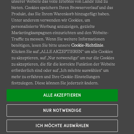
unserer Website das volle Erlebnis von Lands' End zu
bieten. Cookies speichern Ihren Browserverlauf und das
Produkt, das Sie Ihrem Warenkorb hinzugefügt haben.
AGB
Datenschutz & Sicherheit
Unter anderem verwenden wir Cookies, um
personalisierte Werbung anzuzeigen, gezielte
Cookies
-
Ich möchte auswählen
Barrierefreiheit
Marketingkampagnen einzurichten und den Website-
Traffic zu messen. Wenn Sie weitere Informationen
Site Map
Internationale Websites
benötigen, lesen Sie bitte unsere
Cookie-Richtlinie
.
Klicken Sie auf „ALLE AKZEPTIEREN“ um alle Cookies
zu akzeptieren, auf „Nur notwendige“ um nur die Cookies
Diese Website ist durch reCAPTCHA geschützt. Es gelten die
zu akzeptieren, die für die korrekte Funktion der Website
Datenschutzerklärung
und
Nutzungsbedingungen
von
erforderlich sind oder auf „Ich möchte auswählen“ um
Google.
mehr zu erfahren und Ihre Cookie-Einstellungen
festzulegen. Diese können Sie jederzeit ändern.
ALLE AKZEPTIEREN
NUR NOTWENDIGE
ICH MÖCHTE AUSWÄHLEN
© COPYRIGHT
LANDS' END EUROPE