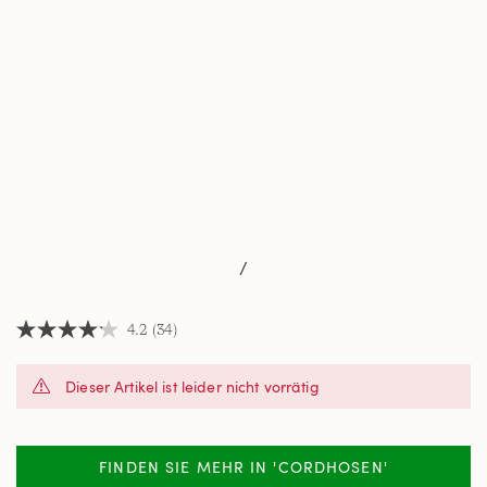
/
4.2
(34)
4.2
von
5
Dieser Artikel ist leider nicht vorrätig
Sternen,
Durchschnittswert
der
Bewertung.
Read
FINDEN SIE MEHR IN 'CORDHOSEN'
34