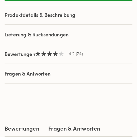
Reviews.
Link
auf
Produktdetails & Beschreibung
derselben
Seite.
Lieferung & Rücksendungen
Bewertungen
4.2
(34)
4.2
von
5
Sternen,
Fragen & Antworten
Durchschnittswert
der
Bewertung.
Read
34
Reviews.
Link
auf
derselben
Seite.
Bewertungen
Fragen & Antworten