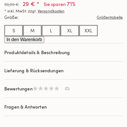
29 € *
71%
Beurteilungswert
Sie sparen
99,99 €
Link
* inkl. MwSt. zzgl.
Versandkosten
auf
derselben
Größe
Größentabelle
Seite.
S
M
L
XL
XXL
In den Warenkorb
Produktdetails & Beschreibung
Lieferung & Rücksendungen
Bewertungen
(0)
Kein
Beurteilungswert
Link
auf
Fragen & Antworten
derselben
Seite.