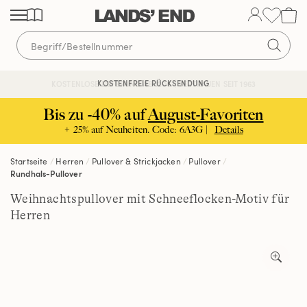
Direkt
Direkt
Direkt
zum
zur
zur
Inhalt
Navigation
Suche
KOSTENFREIE RÜCKSENDUNG
KOSTENLOSE LIEFERUNG AB 120€ | VERTRAUEN SEIT 1963
Bis zu -40% auf
August-Favoriten
+ 25% auf Neuheiten. Code: 6A3G |
Details
Startseite
Herren
Pullover & Strickjacken
Pullover
Rundhals-Pullover
Weihnachtspullover mit Schneeflocken-Motiv für
Herren