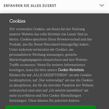
ERFAHREN SIE ALLES ZUERST
Cookies
Wir verwenden Cookies, um Ihnen bei der Nutzung
unserer Website das volle Erlebnis von Lands' End zu
bieten. Cookies speichern Ihren Browserverlauf und das
Produkt, das Sie Ihrem Warenkorb hinzugefügt haben.
AGB
Datenschutz & Sicherheit
Unter anderem verwenden wir Cookies, um
personalisierte Werbung anzuzeigen, gezielte
Cookies
-
Ich möchte auswählen
Barrierefreiheit
Marketingkampagnen einzurichten und den Website-
Traffic zu messen. Wenn Sie weitere Informationen
Site Map
Internationale Websites
benötigen, lesen Sie bitte unsere
Cookie-Richtlinie
.
Klicken Sie auf „ALLE AKZEPTIEREN“ um alle Cookies
zu akzeptieren, auf „Nur notwendige“ um nur die Cookies
Diese Website ist durch reCAPTCHA geschützt. Es gelten die
zu akzeptieren, die für die korrekte Funktion der Website
Datenschutzerklärung
und
Nutzungsbedingungen
von
erforderlich sind oder auf „Ich möchte auswählen“ um
Google.
mehr zu erfahren und Ihre Cookie-Einstellungen
festzulegen. Diese können Sie jederzeit ändern.