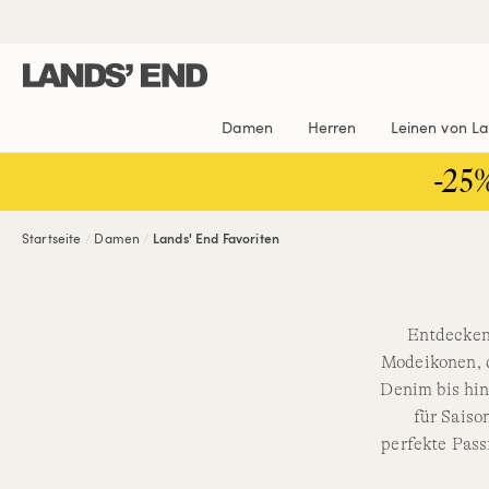
Direkt
Direkt
Direkt

zum
zur
zur
Inhalt
Navigation
Suche
Damen
Herren
Leinen von L
-25
Startseite
Damen
Lands' End Favoriten
Entdecken 
Modeikonen, 
Denim bis hin
für Saiso
perfekte Pass