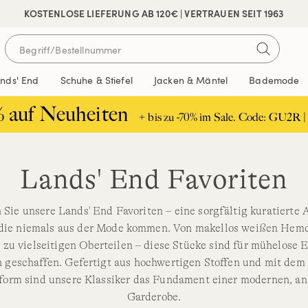
 SICHER BEZAHLEN
KOSTENLOSE LIEFERUNG AB 120€ | VERTRAUEN SEIT 1963
ands' End
Schuhe & Stiefel
Jacken & Mäntel
Bademode
% auf Neuheiten
+ bis zu -70% im Sale. Code: GU2R |
Lands' End Favoriten
Sie unsere Lands' End Favoriten – eine sorgfältig kuratierte
die niemals aus der Mode kommen. Von makellos weißen Hemd
 zu vielseitigen Oberteilen – diese Stücke sind für mühelose 
n geschaffen. Gefertigt aus hochwertigen Stoffen und mit dem
form sind unsere Klassiker das Fundament einer modernen, a
Garderobe.