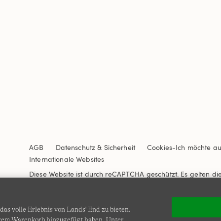
AGB
Datenschutz & Sicherheit
Cookies
-
Ich möchte a
Internationale Websites
Diese Website ist durch reCAPTCHA geschützt. Es gelten di
Nutzungsbedingungen
von Google.
as volle Erlebnis von Lands' End zu bieten.
Ihrem Warenkorb hinzugefügt haben. Unter