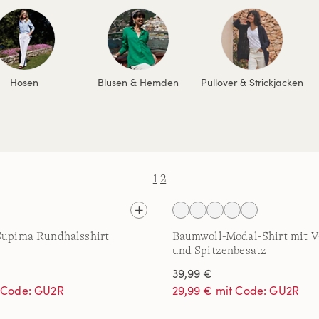
Hosen
Blusen & Hemden
Pullover & Strickjacken
1
2
Supima Rundhalsshirt
Baumwoll-Modal-Shirt mit V
und Spitzenbesatz
39,99 €
t Code: GU2R
29,99 € mit Code: GU2R