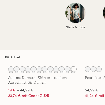
Shirts & Tops
192
Artikel
Supima Kurzarm-Shirt mit rundem
Besticktes 
Ausschnitt für Damen
19 €
– 44,99 €
54,99 €
33,74 € mit Code: GU2R
41,24 € mi