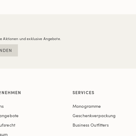
re Aktionen und exklusive Angebote.
NDEN
RNEHMEN
SERVICES
ns
Monogramme
nangebote
Geschenkverpackung
ufsrecht
Business Outfitters
ssum