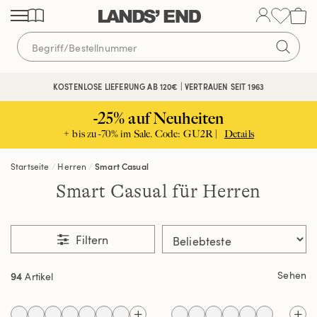
Direkt
Direkt
Direkt
zum
zur
zur
Inhalt
Navigation
Suche
KOSTENLOSE LIEFERUNG AB 120€ | VERTRAUEN SEIT 1963
-25% auf Neuheiten
+ bis zu -70% im Sale. Code: GU2R |
Details
Startseite
Herren
Smart Casual
Smart Casual für Herren
Filtern
Sehen
94
Artikel