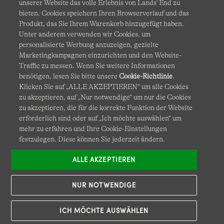
unserer Website das volle Erlebnis von Lands' End zu
bieten. Cookies speichern Ihren Browserverlauf und das
Produkt, das Sie Ihrem Warenkorb hinzugefügt haben.
AGB
Datenschutz & Sicherheit
Unter anderem verwenden wir Cookies, um
personalisierte Werbung anzuzeigen, gezielte
Cookies
-
Ich möchte auswählen
Barrierefreiheit
Marketingkampagnen einzurichten und den Website-
Traffic zu messen. Wenn Sie weitere Informationen
Site Map
Internationale Websites
benötigen, lesen Sie bitte unsere
Cookie-Richtlinie
.
Klicken Sie auf „ALLE AKZEPTIEREN“ um alle Cookies
zu akzeptieren, auf „Nur notwendige“ um nur die Cookies
Diese Website ist durch reCAPTCHA geschützt. Es gelten die
zu akzeptieren, die für die korrekte Funktion der Website
Datenschutzerklärung
und
Nutzungsbedingungen
von
erforderlich sind oder auf „Ich möchte auswählen“ um
Google.
mehr zu erfahren und Ihre Cookie-Einstellungen
festzulegen. Diese können Sie jederzeit ändern.
ALLE AKZEPTIEREN
NUR NOTWENDIGE
ICH MÖCHTE AUSWÄHLEN
© COPYRIGHT
LANDS' END EUROPE