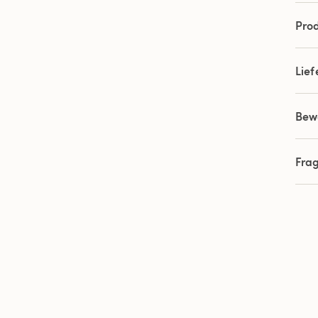
Prod
Lie
Bew
Fra