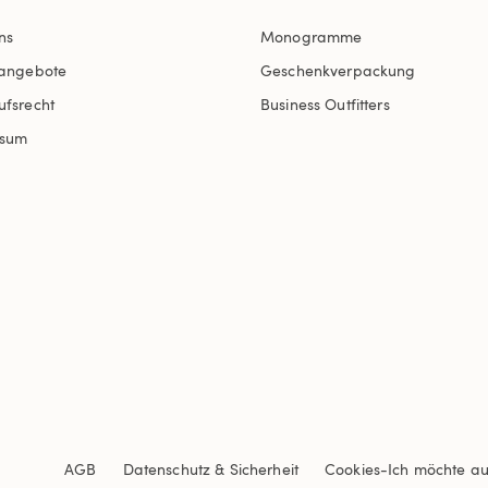
ns
Monogramme
nangebote
Geschenkverpackung
ufsrecht
Business Outfitters
ssum
AGB
Datenschutz & Sicherheit
Cookies
-
Ich möchte a