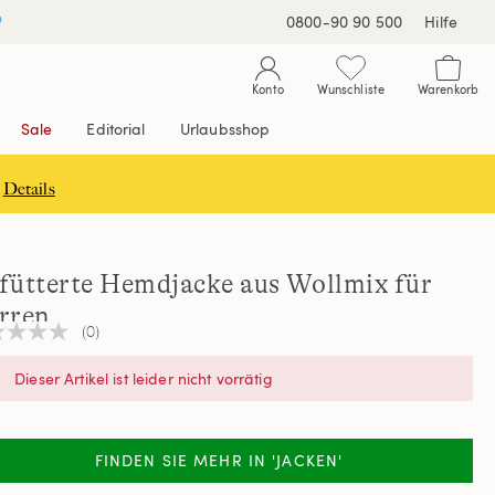
0800-90 90 500
Hilfe
Konto
Wunschliste
Warenkorb
Sale
Editorial
Urlaubsshop
Details
fütterte Hemdjacke aus Wollmix für
rren
(0)
n
teilungswert
Dieser Artikel ist leider nicht vorrätig
elben
e.
FINDEN SIE MEHR IN 'JACKEN'