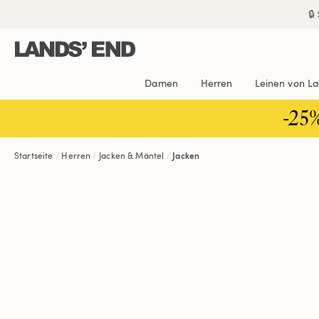
Direkt
Direkt
Direkt

zum
zur
zur
Inhalt
Navigation
Suche
Damen
Herren
Leinen von L
-25
Startseite
Herren
Jacken & Mäntel
Jacken