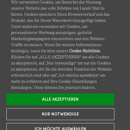
Wir verwenden Cookies, um Ihnen bei der Nutzung
unserer Website das volle Erlebnis von Lands' End zu
bieten. Cookies speichern Ihren Browserverlauf und das
Produkt, das Sie Ihrem Warenkorb hinzugefügt haben.
AGB
Datenschutz & Sicherheit
Unter anderem verwenden wir Cookies, um
personalisierte Werbung anzuzeigen, gezielte
Cookies
-
Ich möchte auswählen
Barrierefreiheit
Marketingkampagnen einzurichten und den Website-
Traffic zu messen. Wenn Sie weitere Informationen
Site Map
Internationale Websites
benötigen, lesen Sie bitte unsere
Cookie-Richtlinie
.
Klicken Sie auf „ALLE AKZEPTIEREN“ um alle Cookies
zu akzeptieren, auf „Nur notwendige“ um nur die Cookies
Diese Website ist durch reCAPTCHA geschützt. Es gelten die
zu akzeptieren, die für die korrekte Funktion der Website
Datenschutzerklärung
und
Nutzungsbedingungen
von
erforderlich sind oder auf „Ich möchte auswählen“ um
Google.
mehr zu erfahren und Ihre Cookie-Einstellungen
festzulegen. Diese können Sie jederzeit ändern.
ALLE AKZEPTIEREN
NUR NOTWENDIGE
ICH MÖCHTE AUSWÄHLEN