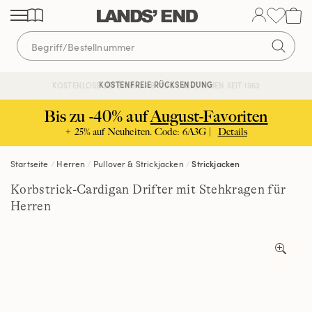
Direkt
Direkt
Direkt
zum
zur
zur
Inhalt
Navigation
Suche
KOSTENFREIE RÜCKSENDUNG
KOSTENLOSE LIEFERUNG AB 120€ | VERTRAUEN SEIT 1963
Bis zu -40% auf
August-Favoriten
+ 25% auf Neuheiten. Code: 6A3G |
Details
Startseite
Herren
Pullover & Strickjacken
Strickjacken
Korbstrick-Cardigan Drifter mit Stehkragen für
Herren