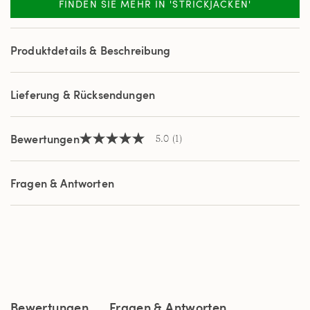
FINDEN SIE MEHR IN 'STRICKJACKEN'
a
Review.
Link
auf
Produktdetails & Beschreibung
derselben
Seite.
Lieferung & Rücksendungen
Bewertungen
5.0
(1)
5.0
von
5
Sternen,
Fragen & Antworten
Durchschnittswert
der
Bewertung.
Read
a
Review.
Link
auf
derselben
Seite.
Bewertungen
Fragen & Antworten