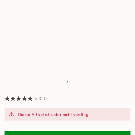
/
5.0
(1)
5.0
von
5
Dieser Artikel ist leider nicht vorrätig
Sternen,
Durchschnittswert
der
Bewertung.
Read