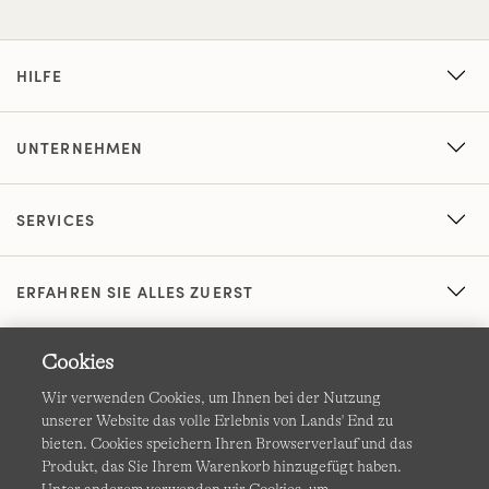
HILFE
UNTERNEHMEN
SERVICES
ERFAHREN SIE ALLES ZUERST
Cookies
Wir verwenden Cookies, um Ihnen bei der Nutzung
unserer Website das volle Erlebnis von Lands' End zu
bieten. Cookies speichern Ihren Browserverlauf und das
Produkt, das Sie Ihrem Warenkorb hinzugefügt haben.
AGB
Datenschutz & Sicherheit