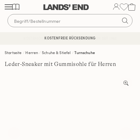
Direkt
Direkt
Direkt
zum
zur
zur
Inhalt
Navigation
Suche
KOSTENFREIE RÜCKSENDUNG
KOSTENLOSE LIEFERUNG AB 120€ | VERTRAUEN SEIT 1963
Startseite
Herren
Schuhe & Stiefel
Turnschuhe
Leder-Sneaker mit Gummisohle für Herren