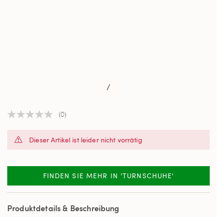
/
(0)
Kein
Beurteilungswert
Link
Dieser Artikel ist leider nicht vorrätig
auf
derselben
Seite.
FINDEN SIE MEHR IN 'TURNSCHUHE'
Produktdetails & Beschreibung