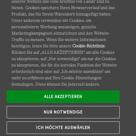
unserer Website das volle Erlebnis von Lands' End zu
bieten. Cookies speichern Ihren Browserverlauf und das
Produkt, das Sie Ihrem Warenkorb hinzugefügt haben.
AGB
Datenschutz & Sicherheit
Unter anderem verwenden wir Cookies, um
personalisierte Werbung anzuzeigen, gezielte
Cookies
-
Ich möchte auswählen
Barrierefreiheit
Marketingkampagnen einzurichten und den Website-
Traffic zu messen. Wenn Sie weitere Informationen
Site Map
Internationale Websites
benötigen, lesen Sie bitte unsere
Cookie-Richtlinie
.
Klicken Sie auf „ALLE AKZEPTIEREN“ um alle Cookies
zu akzeptieren, auf „Nur notwendige“ um nur die Cookies
Diese Website ist durch reCAPTCHA geschützt. Es gelten die
zu akzeptieren, die für die korrekte Funktion der Website
Datenschutzerklärung
und
Nutzungsbedingungen
von
erforderlich sind oder auf „Ich möchte auswählen“ um
Google.
mehr zu erfahren und Ihre Cookie-Einstellungen
festzulegen. Diese können Sie jederzeit ändern.
ALLE AKZEPTIEREN
NUR NOTWENDIGE
ICH MÖCHTE AUSWÄHLEN
© COPYRIGHT
LANDS' END EUROPE