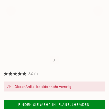
/
5.0
(1)
5.0
von
5
Dieser Artikel ist leider nicht vorrätig
Sternen,
Durchschnittswert
der
Bewertung.
Read
FINDEN SIE MEHR IN 'FLANELLHEMDEN'
a