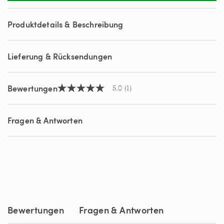
Review.
Link
auf
Produktdetails & Beschreibung
derselben
Seite.
Lieferung & Rücksendungen
Bewertungen
5.0
(1)
5.0
von
5
Sternen,
Fragen & Antworten
Durchschnittswert
der
Bewertung.
Read
a
Review.
Link
auf
derselben
Seite.
Bewertungen
Fragen & Antworten