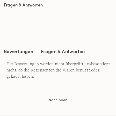
Sternen,
Fragen & Antworten
Durchschnittswert
der
Bewertung.
Read
298
Reviews.
Link
auf
derselben
Seite.
Bewertungen
Fragen & Antworten
Die Bewertungen werden nicht überprüft, insbesondere
nicht, ob die Rezensenten die Waren benutzt oder
gekauft haben.
Nach oben