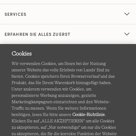
SERVICES
ERFAHREN SIE ALLES ZUERST
Cookies
Wir verwenden Cookies, um Ihnen bei der Nutzung
unserer Website das volle Erlebnis von Lands' End zu
bieten. Cookies speichern Ihren Browserverlauf und das
Produkt, das Sie Ihrem Warenkorb hinzugefügt haben.
AGB
Datenschutz & Sicherheit
Unter anderem verwenden wir Cookies, um
personalisierte Werbung anzuzeigen, gezielte
Cookies
-
Ich möchte auswählen
Barrierefreiheit
Marketingkampagnen einzurichten und den Website-
Traffic zu messen. Wenn Sie weitere Informationen
Site Map
Internationale Websites
benötigen, lesen Sie bitte unsere
Cookie-Richtlinie
.
Klicken Sie auf „ALLE AKZEPTIEREN“ um alle Cookies
zu akzeptieren, auf „Nur notwendige“ um nur die Cookies
Diese Website ist durch reCAPTCHA geschützt. Es gelten die
zu akzeptieren, die für die korrekte Funktion der Website