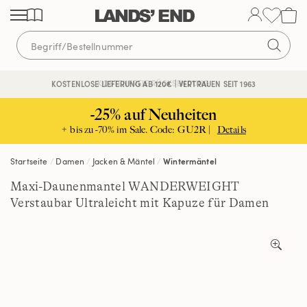
Direkt
Direkt
Direkt
zum
zur
zur
Inhalt
Navigation
Suche
KOSTENFREIE RÜCKSENDUNG
KOSTENLOSE LIEFERUNG AB 120€ | VERTRAUEN SEIT 1963
-25% auf Neuheiten
+ bis zu -70% im Sale. Code: GU2R |
Details
Startseite
Damen
Jacken & Mäntel
Wintermäntel
Maxi-Daunenmantel WANDERWEIGHT
Verstaubar Ultraleicht mit Kapuze für Damen