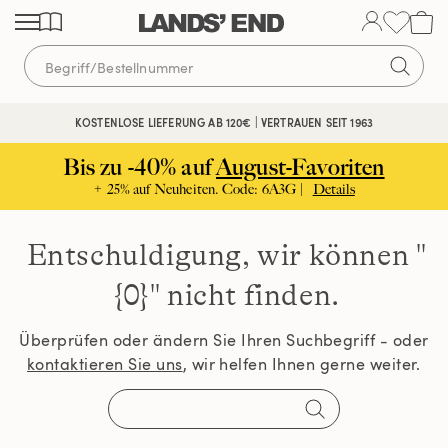
Direkt
Direkt
Direkt
zum
zur
zur
Inhalt
Navigation
Suche
KOSTENLOSE LIEFERUNG AB 120€ | VERTRAUEN SEIT 1963
Bis zu -40% auf
August-Favoriten
+ 25% auf Neuheiten. Code: 6A3G |
Details
Entschuldigung, wir können
"
{0}" nicht finden.
Überprüfen oder ändern Sie Ihren Suchbegriff - oder
kontaktieren Sie uns
, wir helfen Ihnen gerne weiter.