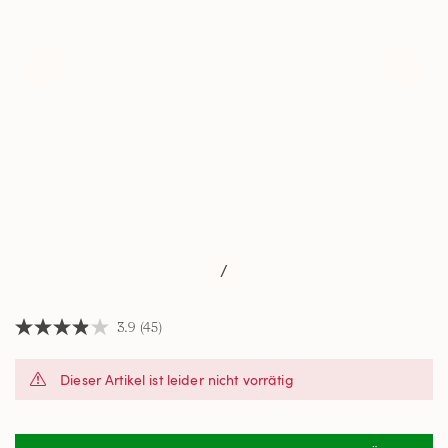
/
3.9
(45)
3.9
von
5
Dieser Artikel ist leider nicht vorrätig
Sternen,
Durchschnittswert
der
Bewertung.
Read