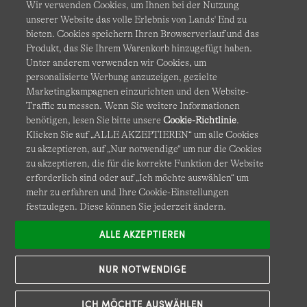
Wir verwenden Cookies, um Ihnen bei der Nutzung
unserer Website das volle Erlebnis von Lands' End zu
bieten. Cookies speichern Ihren Browserverlauf und das
Produkt, das Sie Ihrem Warenkorb hinzugefügt haben.
AGB
Datenschutz & Sicherheit
Unter anderem verwenden wir Cookies, um
personalisierte Werbung anzuzeigen, gezielte
Cookies
-
Ich möchte auswählen
Barrierefreiheit
Marketingkampagnen einzurichten und den Website-
Traffic zu messen. Wenn Sie weitere Informationen
Site Map
Internationale Websites
benötigen, lesen Sie bitte unsere
Cookie-Richtlinie
.
Klicken Sie auf „ALLE AKZEPTIEREN“ um alle Cookies
zu akzeptieren, auf „Nur notwendige“ um nur die Cookies
Diese Website ist durch reCAPTCHA geschützt. Es gelten die
zu akzeptieren, die für die korrekte Funktion der Website
Datenschutzerklärung
und
Nutzungsbedingungen
von
erforderlich sind oder auf „Ich möchte auswählen“ um
Google.
mehr zu erfahren und Ihre Cookie-Einstellungen
festzulegen. Diese können Sie jederzeit ändern.
ALLE AKZEPTIEREN
NUR NOTWENDIGE
ICH MÖCHTE AUSWÄHLEN