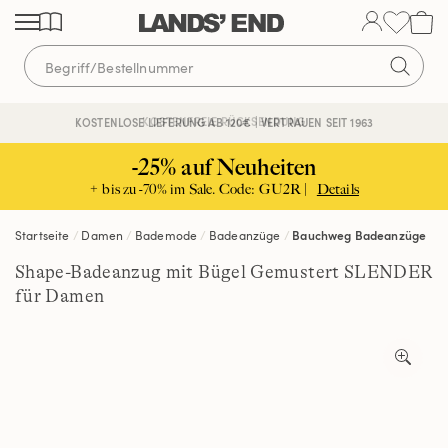
Direkt
Direkt
Direkt
zum
zur
zur
Inhalt
Navigation
Suche
KOSTENFREIE RÜCKSENDUNG
KOSTENLOSE LIEFERUNG AB 120€ | VERTRAUEN SEIT 1963
-25% auf Neuheiten
+ bis zu -70% im Sale. Code: GU2R |
Details
Startseite
Damen
Bademode
Badeanzüge
Bauchweg Badeanzüge
Shape-Badeanzug mit Bügel Gemustert SLENDER
für Damen