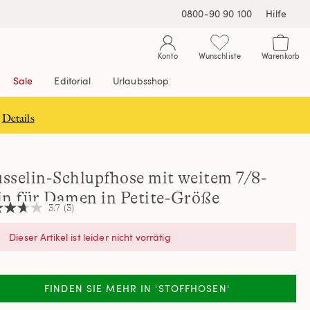
0800-90 90 100
Hilfe
Konto
Wunschliste
Warenkorb
Sale
Editorial
Urlaubsshop
Details
sselin-Schlupfhose mit weitem 7/8-
in für Damen in Petite-Größe
3.7
(3)
Dieser Artikel ist leider nicht vorrätig
nen,
hschnittswert
ertung.
FINDEN SIE MEHR IN 'STOFFHOSEN'
d