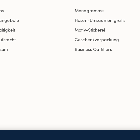
ns
Monogramme
nangebote
Hosen-Umsäumen gratis
ltigkeit
Motiv-Stickerei
ufsrecht
Geschenkverpackung
ssum
Business Outfitters
AGB
Datenschutz & Sicherheit
Cookies
-
Ich möchte a