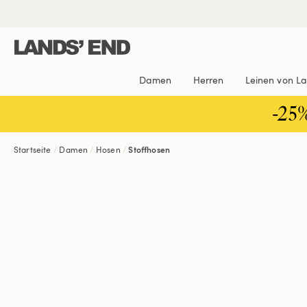
Direkt
Direkt
Direkt

zum
zur
zur
Inhalt
Navigation
Suche
Damen
Herren
Leinen von L
-25
Startseite
Damen
Hosen
Stoffhosen