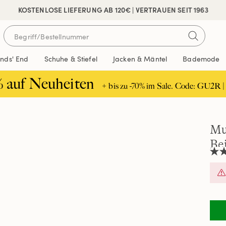
 SICHER BEZAHLEN
KOSTENLOSE LIEFERUNG AB 120€ | VERTRAUEN SEIT 1963
ands' End
Schuhe & Stiefel
Jacken & Mäntel
Bademode
% auf Neuheiten
+ bis zu -70% im Sale. Code: GU2R |
Mu
Be
3.7
von
5
Ster
Durc
der
Bew
Rea
3