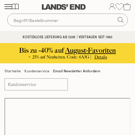
Direkt
Direkt
Direkt
zum
zur
zur
Inhalt
Navigation
Suche
KOSTENLOSE LIEFERUNG AB 120€ | VERTRAUEN SEIT 1963
Bis zu -40% auf
August-Favoriten
+ 25% auf Neuheiten. Code: 6A3G |
Details
Startseite
Kundenservice
Email Newsletter Anfordern
Kundenservice