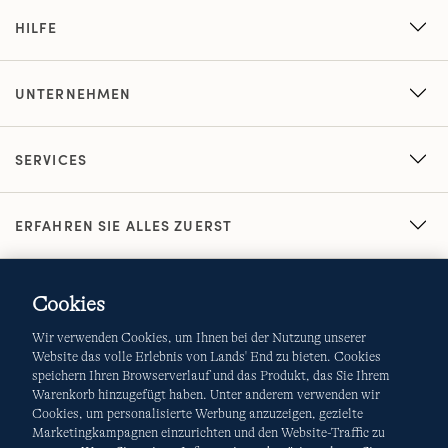
HILFE
UNTERNEHMEN
SERVICES
ERFAHREN SIE ALLES ZUERST
Cookies
Wir verwenden Cookies, um Ihnen bei der Nutzung unserer
Website das volle Erlebnis von Lands' End zu bieten. Cookies
speichern Ihren Browserverlauf und das Produkt, das Sie Ihrem
Warenkorb hinzugefügt haben. Unter anderem verwenden wir
AGB
Datenschutz & Sicherheit
Cookies, um personalisierte Werbung anzuzeigen, gezielte
Marketingkampagnen einzurichten und den Website-Traffic zu
Cookies
-
Ich möchte auswählen
Site Map