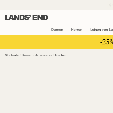
Direkt
Direkt
Direkt

zum
zur
zur
Inhalt
Navigation
Suche
Damen
Herren
Leinen von L
-25
Startseite
Damen
Accessoires
Taschen