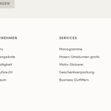
NDEN
RNEHMEN
SERVICES
ns
Monogramme
nangebote
Hosen-Umsäumen gratis
ltigkeit
Motiv-Stickerei
ufsrecht
Geschenkverpackung
ssum
Business Outfitters