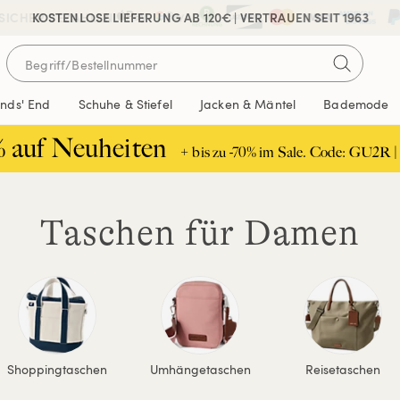
 SICHER BEZAHLEN
KOSTENLOSE LIEFERUNG AB 120€ | VERTRAUEN SEIT 1963
ands' End
Schuhe & Stiefel
Jacken & Mäntel
Bademode
% auf Neuheiten
+ bis zu -70% im Sale. Code: GU2R |
Taschen für Damen
Shoppingtaschen
Umhängetaschen
Reisetaschen