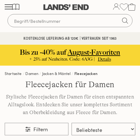
Direkt
Direkt
Direkt
zum
zur
zur
Inhalt
Navigation
Suche
KOSTENLOSE LIEFERUNG AB 120€ | VERTRAUEN SEIT 1963
Bis zu -40% auf
August-Favoriten
+ 25% auf Neuheiten. Code: 6A3G |
Details
Startseite
Damen
Jacken & Mäntel
Fleecejacken
Fleecejacken für Damen
Stylische Fleecejacken für Damen für einen entspannten
Alltagslook. Entdecken Sie unser komplettes Sortiment
an Oberbekleidung aus Fleece für Damen.
Filtern