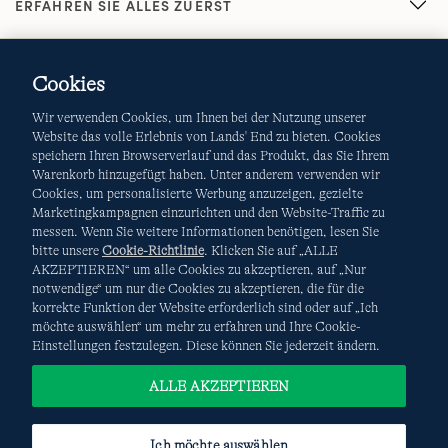
ERFAHREN SIE ALLES ZUERST
Cookies
Wir verwenden Cookies, um Ihnen bei der Nutzung unserer
Website das volle Erlebnis von Lands' End zu bieten. Cookies
speichern Ihren Browserverlauf und das Produkt, das Sie Ihrem
Warenkorb hinzugefügt haben. Unter anderem verwenden wir
AGB
Datenschutz & Sicherheit
Cookies, um personalisierte Werbung anzuzeigen, gezielte
Marketingkampagnen einzurichten und den Website-Traffic zu
Cookies
-
Ich möchte auswählen
Site Map
messen. Wenn Sie weitere Informationen benötigen, lesen Sie
bitte unsere
Cookie-Richtlinie
. Klicken Sie auf „ALLE
Internationale Websites
AKZEPTIEREN“ um alle Cookies zu akzeptieren, auf „Nur
notwendige“ um nur die Cookies zu akzeptieren, die für die
korrekte Funktion der Website erforderlich sind oder auf „Ich
Diese Website ist durch reCAPTCHA geschützt. Es gelten die
möchte auswählen“ um mehr zu erfahren und Ihre Cookie-
Datenschutzerklärung
und
Nutzungsbedingungen
von
Einstellungen festzulegen. Diese können Sie jederzeit ändern.
Google.
ALLE AKZEPTIEREN
Ich möchte auswählen