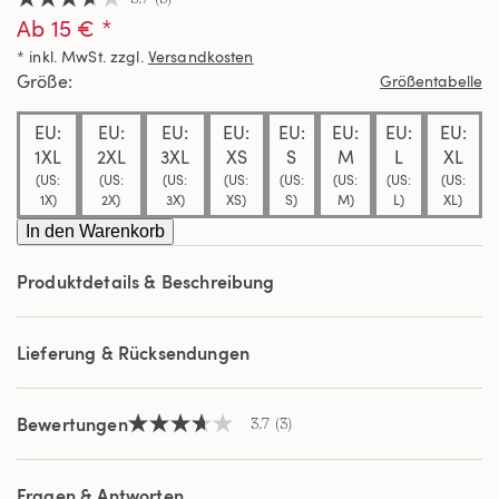
3.7
Ab 15 € *
von
5
* inkl. MwSt. zzgl.
Versandkosten
Sternen,
Durchschnittswert
Größe
Größentabelle
der
Bewertung.
EU:
EU:
EU:
EU:
EU:
EU:
EU:
EU:
Read
3
1XL
2XL
3XL
XS
S
M
L
XL
Reviews.
(US:
(US:
(US:
(US:
(US:
(US:
(US:
(US:
Link
1X)
2X)
3X)
XS)
S)
M)
L)
XL)
auf
derselben
In den Warenkorb
Seite.
Produktdetails & Beschreibung
Lieferung & Rücksendungen
Bewertungen
3.7
(3)
3.7
von
5
Sternen,
Fragen & Antworten