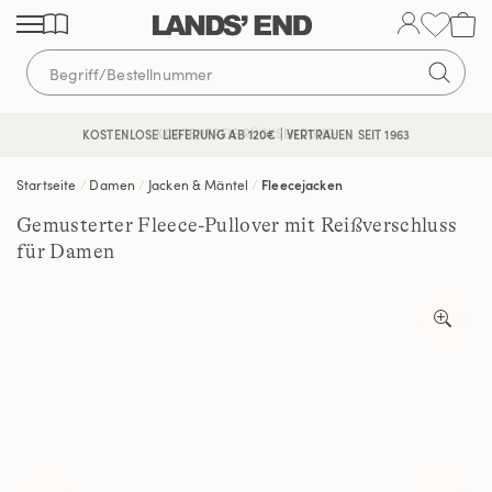
Direkt
Direkt
Direkt
zum
zur
zur
Inhalt
Navigation
Suche
KOSTENFREIE RÜCKSENDUNG
KOSTENLOSE LIEFERUNG AB 120€ | VERTRAUEN SEIT 1963
Startseite
Damen
Jacken & Mäntel
Fleecejacken
Gemusterter Fleece-Pullover mit Reißverschluss
für Damen