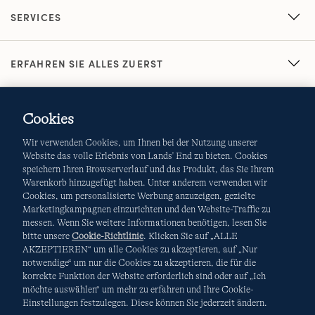
SERVICES
ERFAHREN SIE ALLES ZUERST
Cookies
Wir verwenden Cookies, um Ihnen bei der Nutzung unserer
Website das volle Erlebnis von Lands' End zu bieten. Cookies
speichern Ihren Browserverlauf und das Produkt, das Sie Ihrem
Warenkorb hinzugefügt haben. Unter anderem verwenden wir
AGB
Datenschutz & Sicherheit
Cookies, um personalisierte Werbung anzuzeigen, gezielte
Marketingkampagnen einzurichten und den Website-Traffic zu
Cookies
-
Ich möchte auswählen
Site Map
messen. Wenn Sie weitere Informationen benötigen, lesen Sie
bitte unsere
Cookie-Richtlinie
. Klicken Sie auf „ALLE
Internationale Websites
AKZEPTIEREN“ um alle Cookies zu akzeptieren, auf „Nur
notwendige“ um nur die Cookies zu akzeptieren, die für die
korrekte Funktion der Website erforderlich sind oder auf „Ich
Diese Website ist durch reCAPTCHA geschützt. Es gelten die
möchte auswählen“ um mehr zu erfahren und Ihre Cookie-
Datenschutzerklärung
und
Nutzungsbedingungen
von
Einstellungen festzulegen. Diese können Sie jederzeit ändern.
Google.