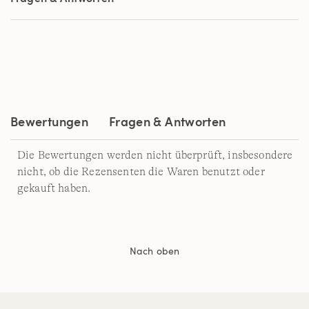
Durchschnittswert
der
Bewertung.
Read
3
Reviews.
Link
auf
derselben
Seite.
Bewertungen
Fragen & Antworten
Die Bewertungen werden nicht überprüft, insbesondere
nicht, ob die Rezensenten die Waren benutzt oder
gekauft haben.
Nach oben