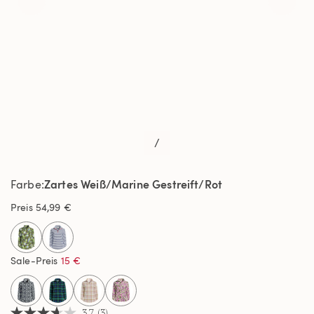
/
Zartes Weiß/Marine Gestreift/Rot
Farbe
Preis
54,99 €
selected
Sale-Preis
15 €
3.7
(3)