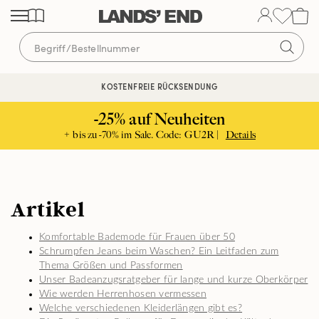
Direkt
Direkt
Direkt
zum
zur
zur
Inhalt
Navigation
Suche
KOSTENFREIE RÜCKSENDUNG
-25% auf Neuheiten
+ bis zu -70% im Sale. Code: GU2R |
Details
Artikel
Komfortable Bademode für Frauen über 50
Schrumpfen Jeans beim Waschen? Ein Leitfaden zum
Thema Größen und Passformen
Unser Badeanzugsratgeber für lange und kurze Oberkörper
Wie werden Herrenhosen vermessen
Welche verschiedenen Kleiderlängen gibt es?