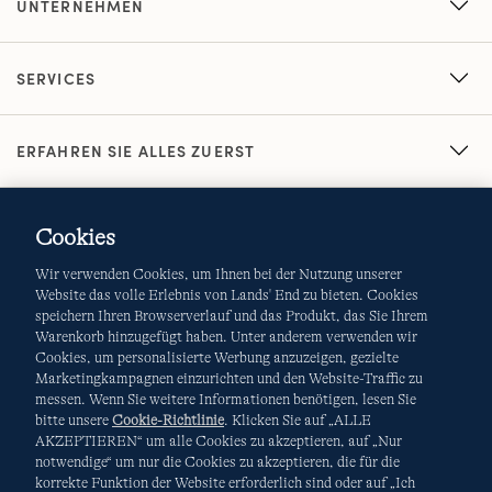
UNTERNEHMEN
SERVICES
ERFAHREN SIE ALLES ZUERST
Cookies
Wir verwenden Cookies, um Ihnen bei der Nutzung unserer
Website das volle Erlebnis von Lands' End zu bieten. Cookies
speichern Ihren Browserverlauf und das Produkt, das Sie Ihrem
Warenkorb hinzugefügt haben. Unter anderem verwenden wir
AGB
Datenschutz & Sicherheit
Cookies, um personalisierte Werbung anzuzeigen, gezielte
Marketingkampagnen einzurichten und den Website-Traffic zu
Cookies
-
Ich möchte auswählen
Site Map
messen. Wenn Sie weitere Informationen benötigen, lesen Sie
bitte unsere
Cookie-Richtlinie
. Klicken Sie auf „ALLE
Internationale Websites
AKZEPTIEREN“ um alle Cookies zu akzeptieren, auf „Nur
notwendige“ um nur die Cookies zu akzeptieren, die für die
korrekte Funktion der Website erforderlich sind oder auf „Ich