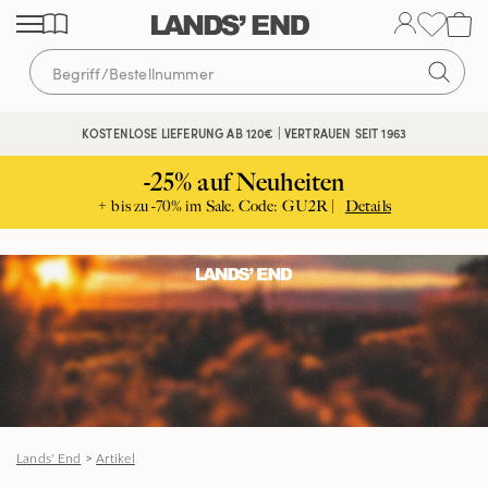
Direkt
Direkt
Direkt
zum
zur
zur
Inhalt
Navigation
Suche
KOSTENFREIE RÜCKSENDUNG
KOSTENLOSE LIEFERUNG AB 120€ | VERTRAUEN SEIT 1963
-25% auf Neuheiten
+ bis zu -70% im Sale. Code: GU2R |
Details
Lands' End
>
Artikel