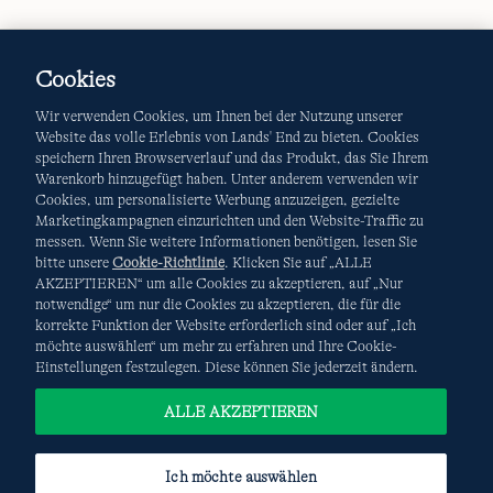
Cookies
Wir verwenden Cookies, um Ihnen bei der Nutzung unserer
Website das volle Erlebnis von Lands' End zu bieten. Cookies
speichern Ihren Browserverlauf und das Produkt, das Sie Ihrem
Warenkorb hinzugefügt haben. Unter anderem verwenden wir
AGB
Datenschutz & Sicherheit
Cookies, um personalisierte Werbung anzuzeigen, gezielte
Marketingkampagnen einzurichten und den Website-Traffic zu
Cookies
-
Ich möchte auswählen
Site Map
messen. Wenn Sie weitere Informationen benötigen, lesen Sie
bitte unsere
Cookie-Richtlinie
. Klicken Sie auf „ALLE
Internationale Websites
AKZEPTIEREN“ um alle Cookies zu akzeptieren, auf „Nur
notwendige“ um nur die Cookies zu akzeptieren, die für die
korrekte Funktion der Website erforderlich sind oder auf „Ich
Diese Website ist durch reCAPTCHA geschützt. Es gelten die
möchte auswählen“ um mehr zu erfahren und Ihre Cookie-
Datenschutzerklärung
und
Nutzungsbedingungen
von
Einstellungen festzulegen. Diese können Sie jederzeit ändern.
Google.
ALLE AKZEPTIEREN
Ich möchte auswählen