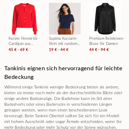
Kurzer Feinstrick-
Supima Kurzarm-
Premium Reinleinen-
Cardigan aus
Shirt mit rundem
Bluse für Damen
Baumwolle für
Ausschnitt für
45 € - 69 €
19 € - 44 €
44 € - 94 €
Damen
Damen
Tankinis eignen sich hervorragend für leichte
Bedeckung
Während einige Tankinis weniger Bedeckung bieten als andere,
bieten sie immer noch mehr als der durchschnittliche Bikini oder
einige andere Badeanzüge. Die Badehose kann im Stil einer
Badeshorts oder eines Baderocks in verschiedenen Längen
getragen werden, wenn man einen bescheideneren Look
bevorzugt. Beim Tankini-Oberteil sollten Sie sich für ein Modell
mit hohem Ausschnitt oder sogar Ärmeln entscheiden, wenn Sie
mehr Bedeckung oder mehr Schutz vor der Sonne wünschen.