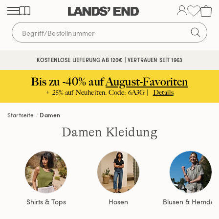
Direkt
Direkt
Direkt
zum
zur
zur
Inhalt
Navigation
Suche
KOSTENLOSE LIEFERUNG AB 120€ | VERTRAUEN SEIT 1963
Bis zu -40% auf
August-Favoriten
+ 25% auf Neuheiten. Code: 6A3G |
Details
Startseite
Damen
Damen Kleidung
Shirts & Tops
Hosen
Blusen & Hemden