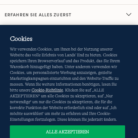
ERFAHREN SIE ALLES ZUERST
Cookies
Wir verwenden Cookies, um Ihnen bei der Nutzung unserer
Website das volle Erlebnis von Lands' End zu bieten. Cookies
speichern Ihren Browserverlauf und das Produkt, das Sie Ihrem
Warenkorb hinzugefügt haben. Unter anderem verwenden wir
AGB
Datenschutz & Sicherheit
Cookies, um personalisierte Werbung anzuzeigen, gezielte
Marketingkampagnen einzurichten und den Website-Traffic zu
Cookies
-
Ich möchte auswählen
Site Map
messen. Wenn Sie weitere Informationen benötigen, lesen Sie
bitte unsere
Cookie-Richtlinie
. Klicken Sie auf „ALLE
Internationale Websites
AKZEPTIEREN“ um alle Cookies zu akzeptieren, auf „Nur
notwendige“ um nur die Cookies zu akzeptieren, die für die
korrekte Funktion der Website erforderlich sind oder auf „Ich
Diese Website ist durch reCAPTCHA geschützt. Es gelten die
möchte auswählen“ um mehr zu erfahren und Ihre Cookie-
Datenschutzerklärung
und
Nutzungsbedingungen
von
Einstellungen festzulegen. Diese können Sie jederzeit ändern.
Google.
ALLE AKZEPTIEREN