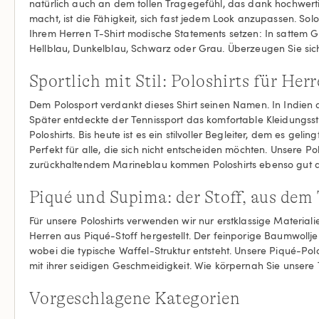
natürlich auch an dem tollen Tragegefühl, das dank hochwerti
macht, ist die Fähigkeit, sich fast jedem Look anzupassen. So
Ihrem Herren T-Shirt modische Statements setzen: In sattem G
Hellblau, Dunkelblau, Schwarz oder Grau. Überzeugen Sie sich
Sportlich mit Stil: Poloshirts für Her
Dem Polosport verdankt dieses Shirt seinen Namen. In Indien 
Später entdeckte der Tennissport das komfortable Kleidungsst
Poloshirts. Bis heute ist es ein stilvoller Begleiter, dem es geli
Perfekt für alle, die sich nicht entscheiden möchten. Unsere 
zurückhaltendem Marineblau kommen Poloshirts ebenso gut a
Piqué und Supima: der Stoff, aus dem
Für unsere Poloshirts verwenden wir nur erstklassige Materia
Herren aus Piqué-Stoff hergestellt. Der feinporige Baumwollj
wobei die typische Waffel-Struktur entsteht. Unsere Piqué-Po
mit ihrer seidigen Geschmeidigkeit. Wie körpernah Sie unsere T
Vorgeschlagene Kategorien