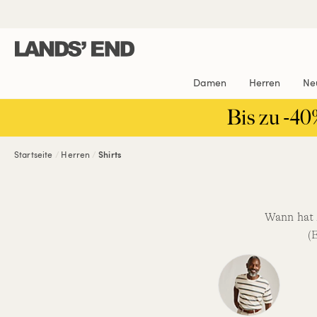
Direkt
Direkt
Direkt

zum
zur
zur
Inhalt
Navigation
Suche
Damen
Herren
Ne
Bis zu -40
Startseite
Herren
Shirts
Wann hat 
(