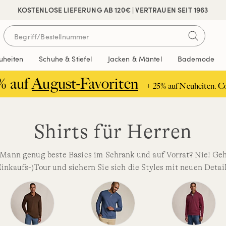
 SICHER BEZAHLEN
KOSTENLOSE LIEFERUNG AB 120€ | VERTRAUEN SEIT 1963
uheiten
Schuhe & Stiefel
Jacken & Mäntel
Bademode
% auf
August-Favoriten
+ 25% auf Neuheiten. C
Shirts für Herren
Mann genug beste Basics im Schrank und auf Vorrat? Nie! Geh
Einkaufs-)Tour und sichern Sie sich die Styles mit neuen Detail