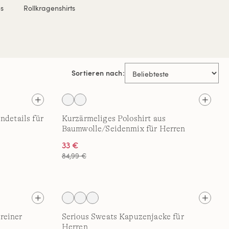
s
Rollkragenshirts
Sortieren nach:
ndetails für
Kurzärmeliges Poloshirt aus
Baumwolle/Seidenmix für Herren
33 €
84,99 €
reiner
Serious Sweats Kapuzenjacke für
Herren