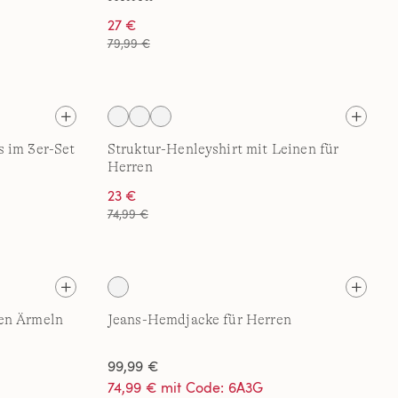
27 €
79,99 €
s im 3er-Set
Struktur-Henleyshirt mit Leinen für
Herren
23 €
74,99 €
en Ärmeln
Jeans-Hemdjacke für Herren
99,99 €
74,99 € mit Code: 6A3G