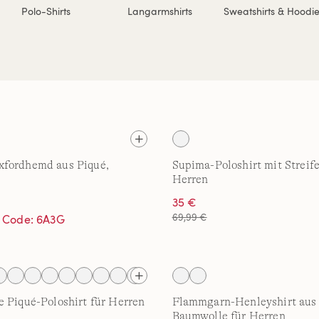
Polo-Shirts
Langarmshirts
Sweatshirts & Hoodie
fordhemd aus Piqué,
Supima-Poloshirt mit Streife
Herren
35 €
69,99 €
t Code: 6A3G
 Piqué-Poloshirt für Herren
Flammgarn-Henleyshirt aus 
Baumwolle für Herren