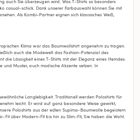
ung auch Sie überzeugen wird. Was T-Shirts so besonders
akko casual-schick. Dank unserer Farbauswahl können Sie mit
rsehen. Als Kombi-Partner eignen sich klassisches Weiß,
ubtropischen Klima war das Baumwollshirt angenehm zu tragen.
ließlich auch die Modewelt das Fashion-Potenzial des
ereint die Lässigkeit eines T-Shirts mit der Eleganz eines Hemdes.
rbe und Muster, auch modische Akzente setzen. In
wöhnliche Langlebigkeit. Traditionell werden Poloshirts für
genehm leicht. Er wird auf ganz besondere Weise gewirkt,
. Unsere Poloshirts aus der edlen Supima-Baumwolle begeistern
c-Fit über Modern-Fit bis hin zu Slim-Fit, Sie haben die Wahl.