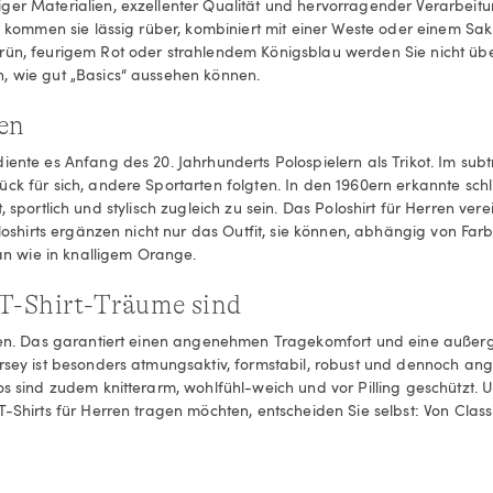
ger Materialien, exzellenter Qualität und hervorragender Verarbeit
lo kommen sie lässig rüber, kombiniert mit einer Weste oder einem S
rün, feurigem Rot oder strahlendem Königsblau werden Sie nicht übe
, wie gut „Basics“ aussehen können.
ren
diente es Anfang des 20. Jahrhunderts Polospielern als Trikot. Im s
ück für sich, andere Sportarten folgten. In den 1960ern erkannte sch
ngt, sportlich und stylisch zugleich zu sein. Das Poloshirt für Herren v
Poloshirts ergänzen nicht nur das Outfit, sie können, abhängig von Fa
n wie in knalligem Orange.
 T-Shirt-Träume sind
lien. Das garantiert einen angenehmen Tragekomfort und eine außerge
ersey ist besonders atmungsaktiv, formstabil, robust und dennoch an
los sind zudem knitterarm, wohlfühl-weich und vor Pilling geschützt
-Shirts für Herren tragen möchten, entscheiden Sie selbst: Von Classi