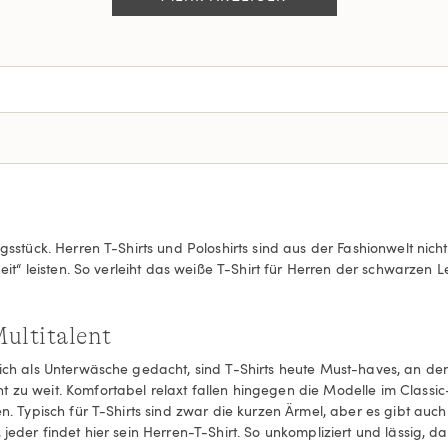
ngsstück. Herren T-Shirts und Poloshirts sind aus der Fashionwelt ni
beit“ leisten. So verleiht das weiße T-Shirt für Herren der schwarzen
Multitalent
glich als Unterwäsche gedacht, sind T-Shirts heute Must-haves, an d
t zu weit. Komfortabel relaxt fallen hingegen die Modelle im Classi
en. Typisch für T-Shirts sind zwar die kurzen Ärmel, aber es gibt auc
 jeder findet hier sein Herren-T-Shirt. So unkompliziert und lässig, d