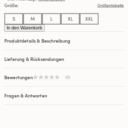
derselben
Größe
Größentabelle
Seite.
S
M
L
XL
XXL
In den Warenkorb
Produktdetails & Beschreibung
Lieferung & Rücksendungen
Bewertungen
(0)
Kein
Beurteilungswert
Link
auf
Fragen & Antworten
derselben
Seite.