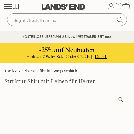
Direkt
Direkt
Direkt
zum
zur
zur
Inhalt
Navigation
Suche
KOSTENFREIE RÜCKSENDUNG
KOSTENLOSE LIEFERUNG AB 120€ | VERTRAUEN SEIT 1963
-25% auf Neuheiten
+ bis zu -70% im Sale. Code: GU2R |
Details
Startseite
Herren
Shirts
Langarmshirts
Struktur-Shirt mit Leinen für Herren