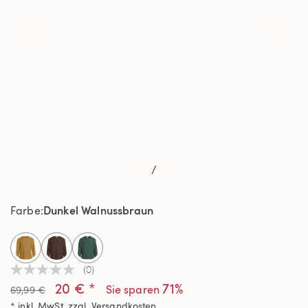
/
Dunkel Walnussbraun
Farbe
selected
(0)
Kein
20 € *
71%
Beurteilungswert
Sie sparen
69,99 €
Link
* inkl. MwSt. zzgl.
Versandkosten
auf