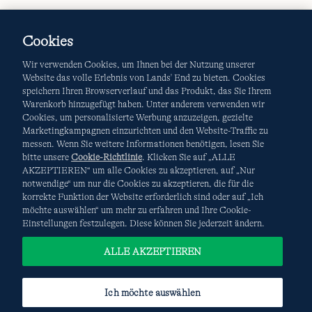
Cookies
Wir verwenden Cookies, um Ihnen bei der Nutzung unserer
Website das volle Erlebnis von Lands' End zu bieten. Cookies
speichern Ihren Browserverlauf und das Produkt, das Sie Ihrem
Warenkorb hinzugefügt haben. Unter anderem verwenden wir
AGB
Datenschutz & Sicherheit
Cookies, um personalisierte Werbung anzuzeigen, gezielte
Marketingkampagnen einzurichten und den Website-Traffic zu
Cookies
-
Ich möchte auswählen
Site Map
messen. Wenn Sie weitere Informationen benötigen, lesen Sie
bitte unsere
Cookie-Richtlinie
. Klicken Sie auf „ALLE
Internationale Websites
AKZEPTIEREN“ um alle Cookies zu akzeptieren, auf „Nur
notwendige“ um nur die Cookies zu akzeptieren, die für die
korrekte Funktion der Website erforderlich sind oder auf „Ich
Diese Website ist durch reCAPTCHA geschützt. Es gelten die
möchte auswählen“ um mehr zu erfahren und Ihre Cookie-
Datenschutzerklärung
und
Nutzungsbedingungen
von
Einstellungen festzulegen. Diese können Sie jederzeit ändern.
Google.
ALLE AKZEPTIEREN
Ich möchte auswählen