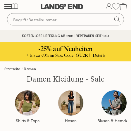
Direkt
Direkt
Direkt
zum
zur
zur
Inhalt
Navigation
Suche
KOSTENLOSE LIEFERUNG AB 120€ | VERTRAUEN SEIT 1963
-25% auf Neuheiten
+ bis zu -70% im Sale. Code: GU2R |
Details
Startseite
Damen
Damen Kleidung - Sale
Shirts & Tops
Hosen
Blusen & Hemden