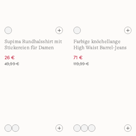
Supima Rundhalsshirt mit
Farbige knöchellange
Stickereien für Damen
High Waist Barrel-Jeans
26 €
71 €
49,99 €
119,99 €