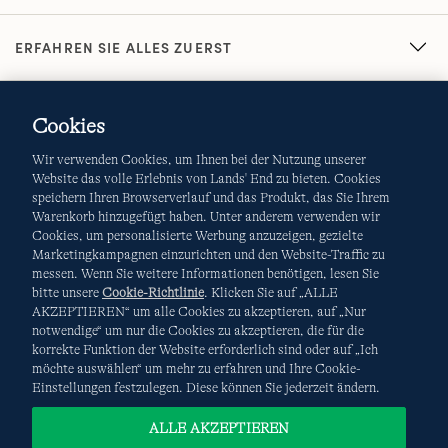
ERFAHREN SIE ALLES ZUERST
Cookies
Wir verwenden Cookies, um Ihnen bei der Nutzung unserer
Website das volle Erlebnis von Lands' End zu bieten. Cookies
speichern Ihren Browserverlauf und das Produkt, das Sie Ihrem
Warenkorb hinzugefügt haben. Unter anderem verwenden wir
AGB
Datenschutz & Sicherheit
Cookies, um personalisierte Werbung anzuzeigen, gezielte
Marketingkampagnen einzurichten und den Website-Traffic zu
Cookies
-
Ich möchte auswählen
Site Map
messen. Wenn Sie weitere Informationen benötigen, lesen Sie
bitte unsere
Cookie-Richtlinie
. Klicken Sie auf „ALLE
Internationale Websites
AKZEPTIEREN“ um alle Cookies zu akzeptieren, auf „Nur
notwendige“ um nur die Cookies zu akzeptieren, die für die
korrekte Funktion der Website erforderlich sind oder auf „Ich
Diese Website ist durch reCAPTCHA geschützt. Es gelten die
möchte auswählen“ um mehr zu erfahren und Ihre Cookie-
Datenschutzerklärung
und
Nutzungsbedingungen
von
Einstellungen festzulegen. Diese können Sie jederzeit ändern.
Google.
ALLE AKZEPTIEREN