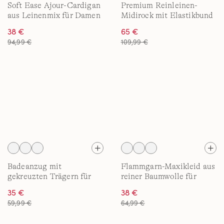
Soft Ease Ajour-Cardigan
Premium Reinleinen-
aus Leinenmix für Damen
Midirock mit Elastikbund
für Damen
38 €
65 €
94,99 €
109,99 €
Badeanzug mit
Flammgarn-Maxikleid aus
gekreuzten Trägern für
reiner Baumwolle für
Damen
Damen
35 €
38 €
59,99 €
64,99 €