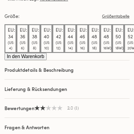
Durchschnittswert
der
Bewertung.
Größe
Größentabelle
Read
a
Review.
EU:
EU:
EU:
EU:
EU:
EU:
EU:
EU:
EU:
EU:
EU
Link
34
36
38
40
42
44
46
48
48
50
52
auf
(US:
(US:
(US:
(US:
(US:
(US:
(US:
(US:
(US:
(US:
(US:
derselben
Seite.
4)
6)
8)
10)
12)
14)
16)
18)
16W)
18W)
20W
In den Warenkorb
Produktdetails & Beschreibung
Lieferung & Rücksendungen
Bewertungen
2.0
(1)
2.0
von
5
Sternen,
Fragen & Antworten
Durchschnittswert
der