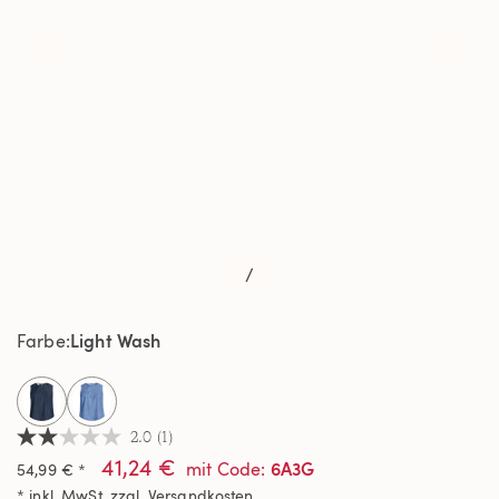
/
Light Wash
Farbe
selected
2.0
(1)
2.0
41,24 €
von
6A3G
mit Code
:
54,99 € *
5
* inkl. MwSt. zzgl.
Versandkosten
Sternen,