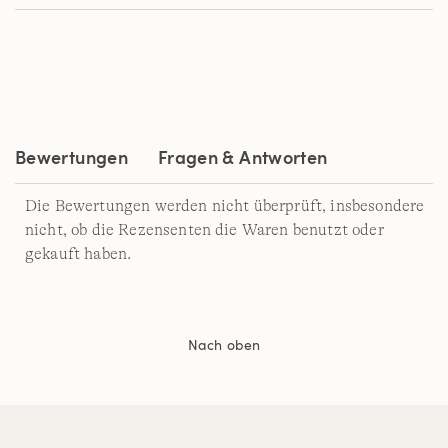
Bewertung.
Read
a
Review.
Link
auf
derselben
Seite.
Bewertungen
Fragen & Antworten
Die Bewertungen werden nicht überprüft, insbesondere
nicht, ob die Rezensenten die Waren benutzt oder
gekauft haben.
Nach oben