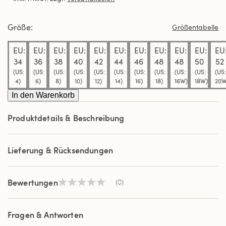
derselben
Seite.
Größe
Größentabelle
EU:
EU:
EU:
EU:
EU:
EU:
EU:
EU:
EU:
EU:
EU
34
36
38
40
42
44
46
48
48
50
52
(US:
(US:
(US:
(US:
(US:
(US:
(US:
(US:
(US:
(US:
(US:
4)
6)
8)
10)
12)
14)
16)
18)
16W)
18W)
20W
In den Warenkorb
Produktdetails & Beschreibung
Lieferung & Rücksendungen
Bewertungen
(0)
Kein
Beurteilungswert
Link
auf
Fragen & Antworten
derselben
Seite.