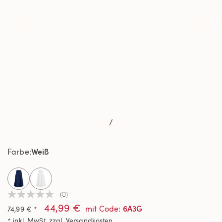
/
Weiß
Farbe
selected
(0)
Kein
44,99 €
Beurteilungswert
6A3G
mit Code
:
74,99 € *
Link
* inkl. MwSt. zzgl.
Versandkosten
auf