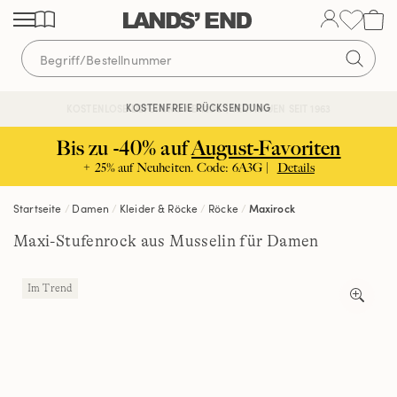
Direkt
Direkt
Direkt
zum
zur
zur
Inhalt
Navigation
Suche
KOSTENFREIE RÜCKSENDUNG
KOSTENLOSE LIEFERUNG AB 120€ | VERTRAUEN SEIT 1963
Bis zu -40% auf
August-Favoriten
+ 25% auf Neuheiten. Code: 6A3G |
Details
Startseite
Damen
Kleider & Röcke
Röcke
Maxirock
Maxi-Stufenrock aus Musselin für Damen