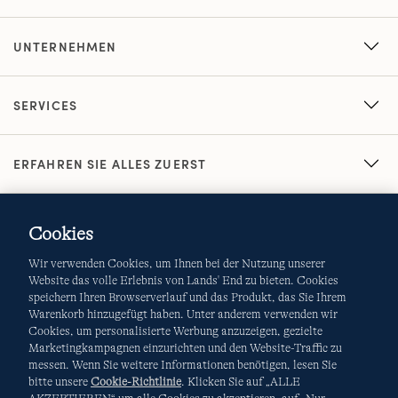
UNTERNEHMEN
SERVICES
ERFAHREN SIE ALLES ZUERST
Cookies
Wir verwenden Cookies, um Ihnen bei der Nutzung unserer
Website das volle Erlebnis von Lands' End zu bieten. Cookies
speichern Ihren Browserverlauf und das Produkt, das Sie Ihrem
Warenkorb hinzugefügt haben. Unter anderem verwenden wir
AGB
Datenschutz & Sicherheit
Cookies, um personalisierte Werbung anzuzeigen, gezielte
Marketingkampagnen einzurichten und den Website-Traffic zu
Cookies
-
Ich möchte auswählen
Site Map
messen. Wenn Sie weitere Informationen benötigen, lesen Sie
bitte unsere
Cookie-Richtlinie
. Klicken Sie auf „ALLE
Internationale Websites