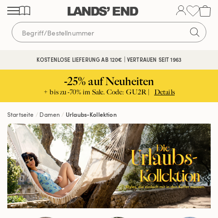
Direkt
Direkt
Direkt
zum
zur
zur
Inhalt
Navigation
Suche
KOSTENLOSE LIEFERUNG AB 120€ | VERTRAUEN SEIT 1963
-25% auf Neuheiten
+ bis zu -70% im Sale. Code: GU2R |
Details
Startseite
Damen
Urlaubs-Kollektion