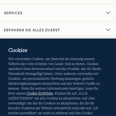
SERVICES
ERFAHREN SIE ALLES ZUERST
Cookies
Wir verwenden Cookies, um Ihnen bei der Nutzung unserer
Website das volle Erlebnis von Lands' End zu bieten. Cookies
speichern Ihren Browserverlauf und das Produkt, das Sie Ihrem
Warenkorb hinzugefügt haben. Unter anderem verwenden wir
AGB
Datenschutz & Sicherheit
Cookies, um personalisierte Werbung anzuzeigen, gezielte
Marketingkampagnen einzurichten und den Website-Traffic zu
Cookies
-
Ich möchte auswählen
Site Map
messen. Wenn Sie weitere Informationen benötigen, lesen Sie
bitte unsere
Cookie-Richtlinie
. Klicken Sie auf „ALLE
Internationale Websites
AKZEPTIEREN“ um alle Cookies zu akzeptieren, auf „Nur
notwendige“ um nur die Cookies zu akzeptieren, die für die
korrekte Funktion der Website erforderlich sind oder auf „Ich
Diese Website ist durch reCAPTCHA geschützt. Es gelten die
möchte auswählen“ um mehr zu erfahren und Ihre Cookie-