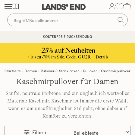
Direkt
Direkt
Direkt
zum
zur
zur
Inhalt
Navigation
Suche
KOSTENFREIE RÜCKSENDUNG
KOSTENLOSE LIEFERUNG AB 120€ | VERTRAUEN SEIT 1963
-25% auf Neuheiten
+ bis zu -70% im Sale. Code: GU2R |
Details
Startseite
Damen
Pullover & Strickjacken
Pullover
Kaschmirpullover
Kaschmirpullover für Damen
Sanfte, neutrale Farbtöne und ein unglaublich wertvolles
Material: Kaschmir. Kaschmir ist immer die erste Wahl,
wenn es um unaufdringlichen Stil geht, ohne dabei auf
Komfort zu verzichten.
Filtern