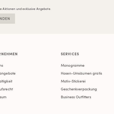
re Aktionen und exklusive Angebote.
NDEN
RNEHMEN
SERVICES
ns
Monogramme
nangebote
Hosen-Umsäumen gratis
ltigkeit
Motiv-Stickerei
ufsrecht
Geschenkverpackung
ssum
Business Outfitters