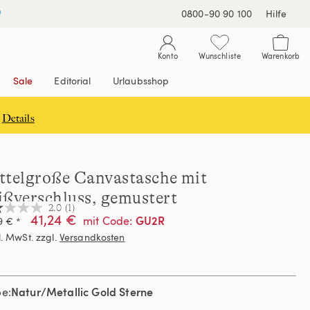
0800-90 90 100
Hilfe
Konto
Wunschliste
Warenkorb
Sale
Editorial
Urlaubsshop
Details
ttelgroße Canvastasche mit
ißverschluss, gemustert
2.0
(1)
41,24 €
GU2R
mit Code
:
9 € *
l. MwSt. zzgl.
Versandkosten
nen,
hschnittswert
ertung.
Natur/Metallic Gold Sterne
d
be