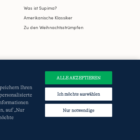
Was ist Supima?
Amerikanische Klassiker
Zu den Weihnachtsstrümpfen
uswählen
Site Map
Internationale Websites
e
Datenschutzerklärung
und
ALLE AKZEPTIEREN
speichern Ihren
Ich möchte auswählen
ersonalisierte
Informationen
n, auf „Nur
Nur notwendige
 möchte