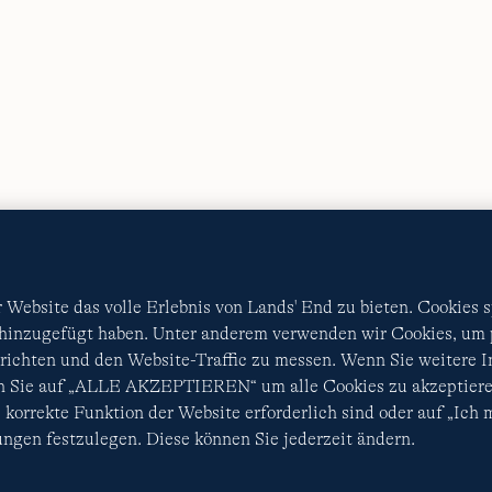
AGB
Datenschutz & Sicherheit
Cookies
-
Ich möchte a
Diese Website ist durch reCAPTCHA geschützt. Es gelten di
Nutzungsbedingungen
von Google.
Website das volle Erlebnis von Lands' End zu bieten. Cookies 
 hinzugefügt haben. Unter anderem verwenden wir Cookies, um p
ichten und den Website-Traffic zu messen. Wenn Sie weitere 
en Sie auf „ALLE AKZEPTIEREN“ um alle Cookies zu akzeptiere
 korrekte Funktion der Website erforderlich sind oder auf „Ich
ngen festzulegen. Diese können Sie jederzeit ändern.
© COPYRIGHT
LANDS' END EUROPE