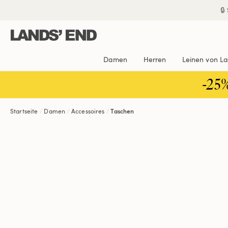
Direkt
Direkt
Direkt

zum
zur
zur
Inhalt
Navigation
Suche
Damen
Herren
Leinen von L
-25
Startseite
Damen
Accessoires
Taschen