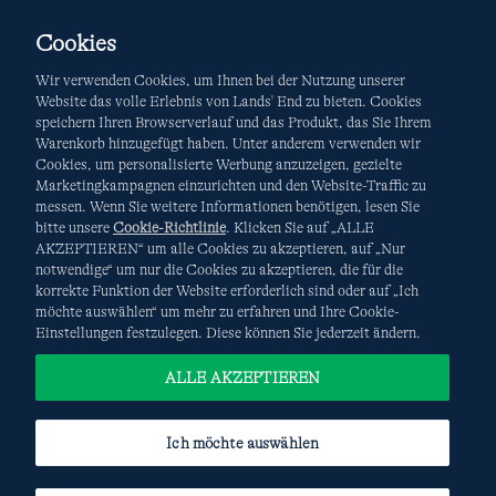
Cookies
Wir verwenden Cookies, um Ihnen bei der Nutzung unserer
Website das volle Erlebnis von Lands' End zu bieten. Cookies
speichern Ihren Browserverlauf und das Produkt, das Sie Ihrem
Warenkorb hinzugefügt haben. Unter anderem verwenden wir
AGB
Datenschutz & Sicherheit
Cookies, um personalisierte Werbung anzuzeigen, gezielte
Marketingkampagnen einzurichten und den Website-Traffic zu
Cookies
-
Ich möchte auswählen
Site Map
messen. Wenn Sie weitere Informationen benötigen, lesen Sie
bitte unsere
Cookie-Richtlinie
. Klicken Sie auf „ALLE
Internationale Websites
AKZEPTIEREN“ um alle Cookies zu akzeptieren, auf „Nur
notwendige“ um nur die Cookies zu akzeptieren, die für die
korrekte Funktion der Website erforderlich sind oder auf „Ich
Diese Website ist durch reCAPTCHA geschützt. Es gelten die
möchte auswählen“ um mehr zu erfahren und Ihre Cookie-
Datenschutzerklärung
und
Nutzungsbedingungen
von
Einstellungen festzulegen. Diese können Sie jederzeit ändern.
Google.
ALLE AKZEPTIEREN
Ich möchte auswählen