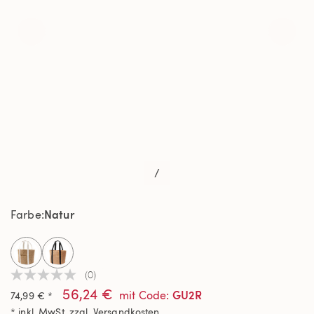
/
Natur
Farbe
selected
(0)
Kein
56,24 €
Beurteilungswert
GU2R
mit Code
:
74,99 € *
Link
* inkl. MwSt. zzgl.
Versandkosten
auf