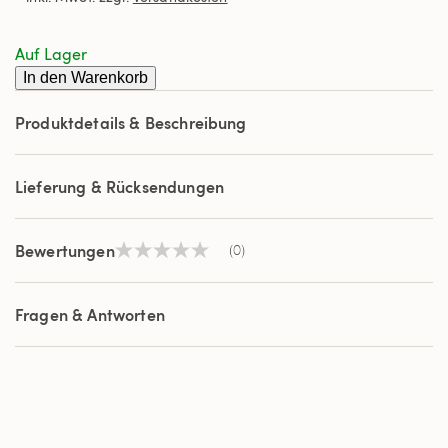
derselben
Seite.
Auf Lager
In den Warenkorb
Produktdetails & Beschreibung
Lieferung & Rücksendungen
Bewertungen
(0)
Kein
Beurteilungswert
Link
auf
Fragen & Antworten
derselben
Seite.