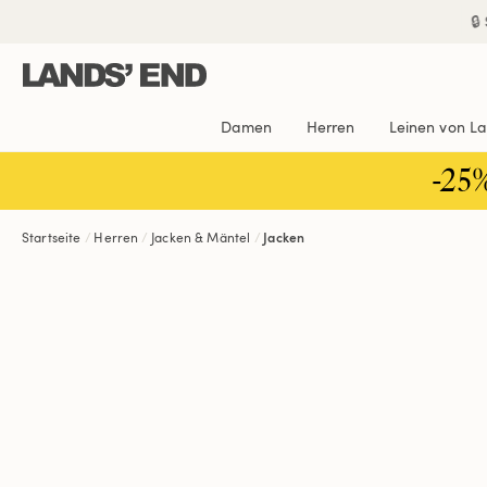
Direkt
Direkt
Direkt

zum
zur
zur
Inhalt
Navigation
Suche
Damen
Herren
Leinen von L
-25
Startseite
Herren
Jacken & Mäntel
Jacken