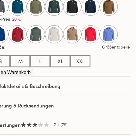
ews.
selected
elben
-Preis
20 €
e.
ße
Größentabelle
S
M
L
XL
XXL
den Warenkorb
uktdetails & Beschreibung
ferung & Rücksendungen
ertungen
3.1
(35)
3.1
von