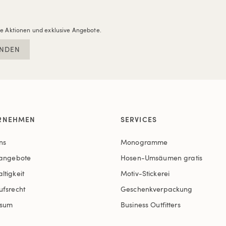
re Aktionen und exklusive Angebote.
NDEN
RNEHMEN
SERVICES
ns
Monogramme
nangebote
Hosen-Umsäumen gratis
ltigkeit
Motiv-Stickerei
ufsrecht
Geschenkverpackung
ssum
Business Outfitters