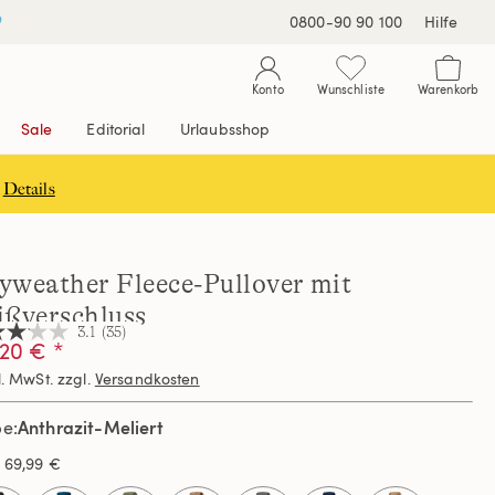
0800-90 90 100
Hilfe
Konto
Wunschliste
Warenkorb
Sale
Editorial
Urlaubsshop
Details
yweather Fleece-Pullover mit
ißverschluss
3.1
(35)
20 € *
l. MwSt. zzgl.
Versandkosten
nen,
hschnittswert
Anthrazit-Meliert
be
ertung.
s
69,99 €
d