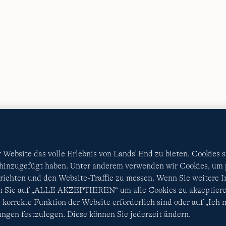
AGB
Datenschutz & Sicherheit
Cookies
-
Ich möchte a
Diese Website ist durch reCAPTCHA geschützt. Es gelten di
Nutzungsbedingungen
von Google.
Website das volle Erlebnis von Lands' End zu bieten. Cookies 
 hinzugefügt haben. Unter anderem verwenden wir Cookies, um p
ichten und den Website-Traffic zu messen. Wenn Sie weitere 
en Sie auf „ALLE AKZEPTIEREN“ um alle Cookies zu akzeptiere
 korrekte Funktion der Website erforderlich sind oder auf „Ich
ngen festzulegen. Diese können Sie jederzeit ändern.