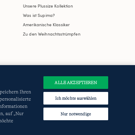
Unsere Plussize Kollektion
Was ist Supima?
Amerikanische Klassiker
Zu den Weihnachtsstrümpfen
uswählen
Site Map
Internationale Websites
e
Datenschutzerklärung
und
ALLE AKZEPTIEREN
speichern Ihren
Ich möchte auswählen
ersonalisierte
Informationen
n, auf „Nur
Nur notwendige
 möchte