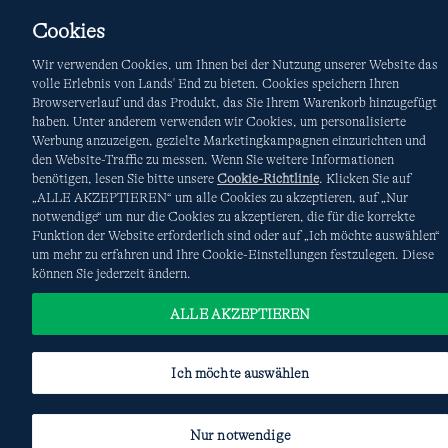
Cookies
Wir verwenden Cookies, um Ihnen bei der Nutzung unserer Website das
volle Erlebnis von Lands' End zu bieten. Cookies speichern Ihren
Browserverlauf und das Produkt, das Sie Ihrem Warenkorb hinzugefügt
haben. Unter anderem verwenden wir Cookies, um personalisierte
Werbung anzuzeigen, gezielte Marketingkampagnen einzurichten und
den Website-Traffic zu messen. Wenn Sie weitere Informationen
© COPYRIGHT
LANDS' END EUROPE
benötigen, lesen Sie bitte unsere
Cookie-Richtlinie
. Klicken Sie auf
„ALLE AKZEPTIEREN“ um alle Cookies zu akzeptieren, auf „Nur
notwendige“ um nur die Cookies zu akzeptieren, die für die korrekte
Funktion der Website erforderlich sind oder auf „Ich möchte auswählen“
um mehr zu erfahren und Ihre Cookie-Einstellungen festzulegen. Diese
können Sie jederzeit ändern.
ALLE AKZEPTIEREN
Ich möchte auswählen
Nur notwendige