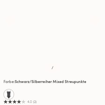
/
Schwarz/Silberreiher Mixed Streupunkte
Farbe
selected
4.0
(2)
4.0