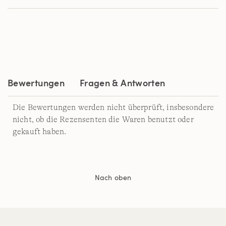
der
Bewertung.
Read
2
Reviews.
Link
auf
derselben
Seite.
Bewertungen
Fragen & Antworten
Die Bewertungen werden nicht überprüft, insbesondere
nicht, ob die Rezensenten die Waren benutzt oder
gekauft haben.
Nach oben