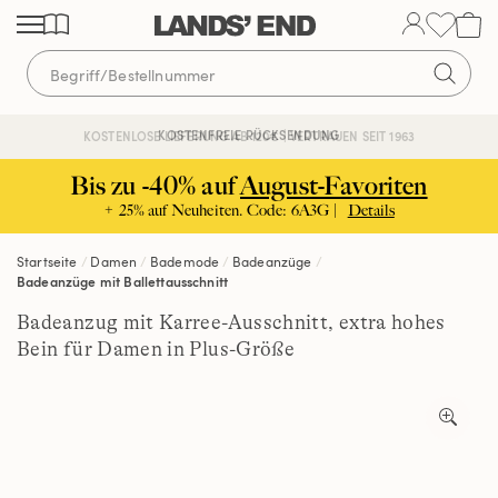
Direkt
Direkt
Direkt
zum
zur
zur
Inhalt
Navigation
Suche
KOSTENFREIE RÜCKSENDUNG
KOSTENLOSE LIEFERUNG AB 120€ | VERTRAUEN SEIT 1963
Bis zu -40% auf
August-Favoriten
+ 25% auf Neuheiten. Code: 6A3G |
Details
Startseite
Damen
Bademode
Badeanzüge
Badeanzüge mit Ballettausschnitt
Badeanzug mit Karree-Ausschnitt, extra hohes
Bein für Damen in Plus-Größe