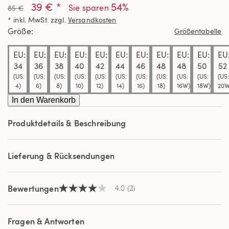
39 € *
54%
von
Sie sparen
85 €
5
* inkl. MwSt. zzgl.
Versandkosten
Sternen,
Durchschnittswert
Größe
Größentabelle
der
Bewertung.
EU:
EU:
EU:
EU:
EU:
EU:
EU:
EU:
EU:
EU:
EU
Read
2
34
36
38
40
42
44
46
48
48
50
52
Reviews.
(US:
(US:
(US:
(US:
(US:
(US:
(US:
(US:
(US:
(US:
(US:
Link
4)
6)
8)
10)
12)
14)
16)
18)
16W)
18W)
20W
auf
derselben
In den Warenkorb
Seite.
Produktdetails & Beschreibung
Lieferung & Rücksendungen
Bewertungen
4.0
(2)
4.0
von
5
Sternen,
Fragen & Antworten
Durchschnittswert