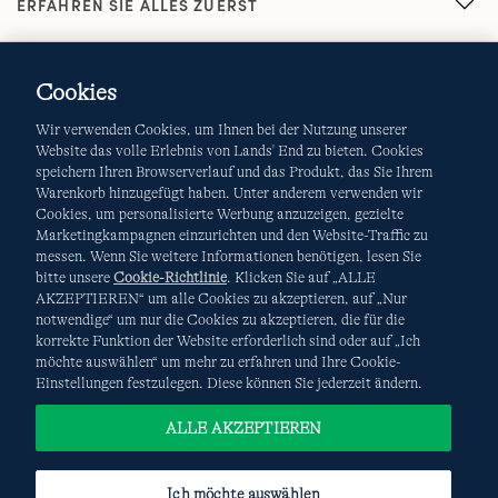
ERFAHREN SIE ALLES ZUERST
Cookies
Wir verwenden Cookies, um Ihnen bei der Nutzung unserer
Website das volle Erlebnis von Lands' End zu bieten. Cookies
speichern Ihren Browserverlauf und das Produkt, das Sie Ihrem
Warenkorb hinzugefügt haben. Unter anderem verwenden wir
AGB
Datenschutz & Sicherheit
Cookies, um personalisierte Werbung anzuzeigen, gezielte
Marketingkampagnen einzurichten und den Website-Traffic zu
Cookies
-
Ich möchte auswählen
Site Map
messen. Wenn Sie weitere Informationen benötigen, lesen Sie
bitte unsere
Cookie-Richtlinie
. Klicken Sie auf „ALLE
Internationale Websites
AKZEPTIEREN“ um alle Cookies zu akzeptieren, auf „Nur
notwendige“ um nur die Cookies zu akzeptieren, die für die
korrekte Funktion der Website erforderlich sind oder auf „Ich
Diese Website ist durch reCAPTCHA geschützt. Es gelten die
möchte auswählen“ um mehr zu erfahren und Ihre Cookie-
Datenschutzerklärung
und
Nutzungsbedingungen
von
Einstellungen festzulegen. Diese können Sie jederzeit ändern.
Google.
ALLE AKZEPTIEREN
Ich möchte auswählen