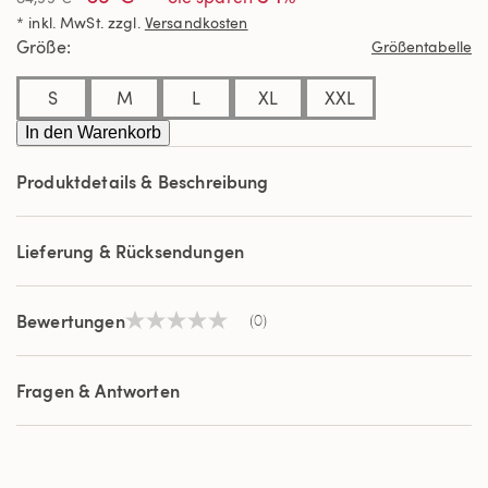
Link
* inkl. MwSt. zzgl.
Versandkosten
auf
derselben
Größe
Größentabelle
Seite.
S
M
L
XL
XXL
In den Warenkorb
Produktdetails & Beschreibung
Lieferung & Rücksendungen
Bewertungen
(0)
Kein
Beurteilungswert
Link
auf
Fragen & Antworten
derselben
Seite.