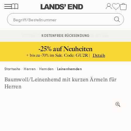
Direkt
Direkt
Direkt
zum
zur
zur
Inhalt
Navigation
Suche
KOSTENFREIE RÜCKSENDUNG
KOSTENLOSE LIEFERUNG AB 120€ | VERTRAUEN SEIT 1963
-25% auf Neuheiten
+ bis zu -70% im Sale. Code: GU2R |
Details
Startseite
Herren
Hemden
Leinenhemden
Baumwoll/Leinenhemd mit kurzen Ärmeln für
Herren