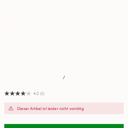
/
4.0
(1)
4.0
von
5
Dieser Artikel ist leider nicht vorrätig
Sternen,
Durchschnittswert
der
Bewertung.
Read