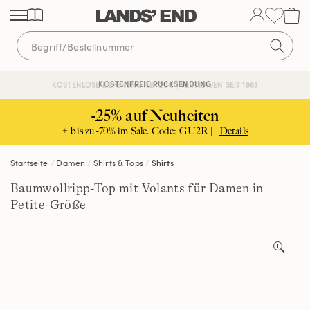
Direkt
Direkt
Direkt
zum
zur
zur
Inhalt
Navigation
Suche
KOSTENFREIE RÜCKSENDUNG
KOSTENLOSE LIEFERUNG AB 120€ | VERTRAUEN SEIT 1963
-25% auf Neuheiten
+ bis zu -70% im Sale. Code: GU2R |
Details
Startseite
Damen
Shirts & Tops
Shirts
Baumwollripp-Top mit Volants für Damen in
Petite-Größe