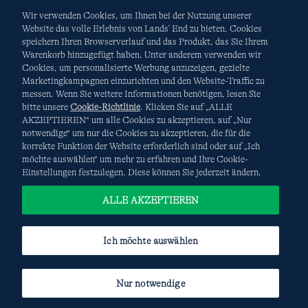
Wir verwenden Cookies, um Ihnen bei der Nutzung unserer
Website das volle Erlebnis von Lands' End zu bieten. Cookies
speichern Ihren Browserverlauf und das Produkt, das Sie Ihrem
Warenkorb hinzugefügt haben. Unter anderem verwenden wir
AGB
Datenschutz & Sicherheit
Cookies, um personalisierte Werbung anzuzeigen, gezielte
Marketingkampagnen einzurichten und den Website-Traffic zu
Cookies
-
Ich möchte auswählen
Site Map
messen. Wenn Sie weitere Informationen benötigen, lesen Sie
bitte unsere
Cookie-Richtlinie
. Klicken Sie auf „ALLE
Internationale Websites
AKZEPTIEREN“ um alle Cookies zu akzeptieren, auf „Nur
notwendige“ um nur die Cookies zu akzeptieren, die für die
korrekte Funktion der Website erforderlich sind oder auf „Ich
Diese Website ist durch reCAPTCHA geschützt. Es gelten die
möchte auswählen“ um mehr zu erfahren und Ihre Cookie-
Datenschutzerklärung
und
Nutzungsbedingungen
von
Einstellungen festzulegen. Diese können Sie jederzeit ändern.
Google.
ALLE AKZEPTIEREN
Ich möchte auswählen
Nur notwendige