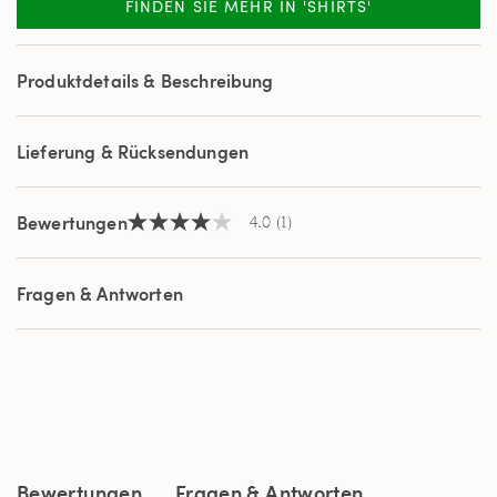
FINDEN SIE MEHR IN 'SHIRTS'
a
Review.
Link
auf
Produktdetails & Beschreibung
derselben
Seite.
Lieferung & Rücksendungen
Bewertungen
4.0
(1)
4.0
von
5
Sternen,
Fragen & Antworten
Durchschnittswert
der
Bewertung.
Read
a
Review.
Link
auf
derselben
Seite.
Bewertungen
Fragen & Antworten