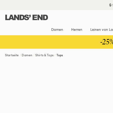
Direkt
Direkt
Direkt

zum
zur
zur
Inhalt
Navigation
Suche
Damen
Herren
Leinen von L
-25
Startseite
Damen
Shirts & Tops
Tops