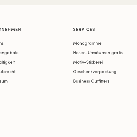
RNEHMEN
SERVICES
ns
Monogramme
nangebote
Hosen-Umsäumen gratis
ltigkeit
Motiv-Stickerei
ufsrecht
Geschenkverpackung
ssum
Business Outfitters