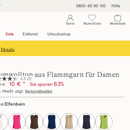
0800-90 90 100
Hilfe
Konto
Wunschliste
Warenkorb
Sale
Editorial
Urlaubsshop
Details
umwolltop aus Flammgarn für Damen
4.3
(3)
10 € *
63%
Sie sparen
9 €
l. MwSt. zzgl.
Versandkosten
nen,
hschnittswert
Elfenbein
be
ertung.
d
ews.
selected