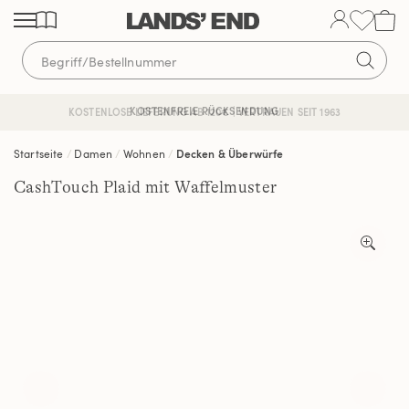
Direkt
Direkt
Direkt
zum
zur
zur
Inhalt
Navigation
Suche
KOSTENFREIE RÜCKSENDUNG
KOSTENLOSE LIEFERUNG AB 120€ | VERTRAUEN SEIT 1963
Startseite
Damen
Wohnen
Decken & Überwürfe
CashTouch Plaid mit Waffelmuster