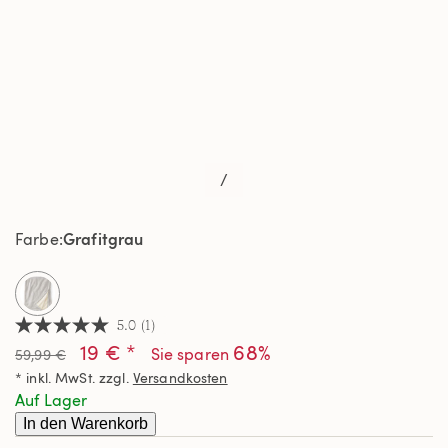
/
Grafitgrau
Farbe
selected
5.0
(1)
5.0
19 € *
68%
von
Sie sparen
59,99 €
5
* inkl. MwSt. zzgl.
Versandkosten
Sternen,
Durchschnittswert
Auf Lager
der
In den Warenkorb
Bewertung.
Read