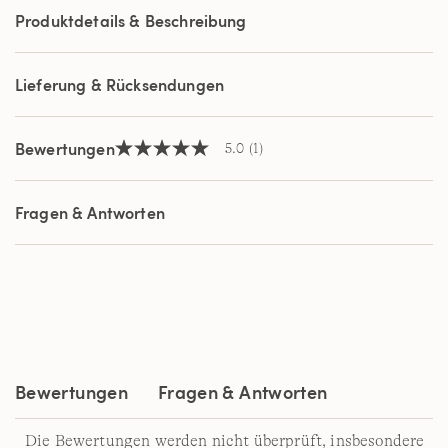
a
Produktdetails & Beschreibung
Review.
Link
auf
derselben
Lieferung & Rücksendungen
Seite.
Bewertungen
5.0
(1)
5.0
von
5
Sternen,
Fragen & Antworten
Durchschnittswert
der
Bewertung.
Read
a
Review.
Link
auf
derselben
Seite.
Bewertungen
Fragen & Antworten
Die Bewertungen werden nicht überprüft, insbesondere