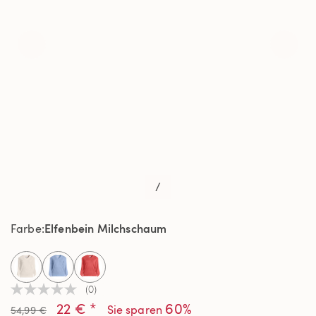
/
Elfenbein Milchschaum
Farbe
selected
(0)
Kein
22 € *
60%
Beurteilungswert
Sie sparen
54,99 €