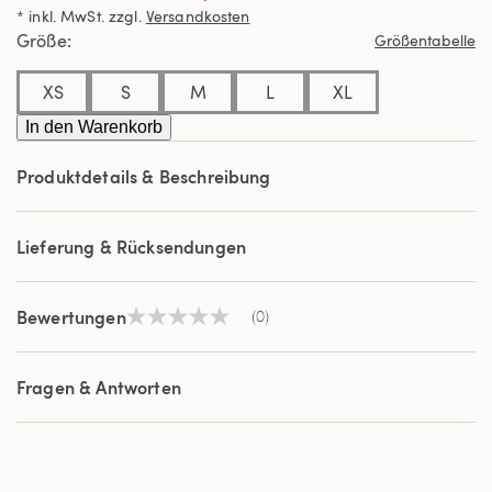
Link
* inkl. MwSt. zzgl.
Versandkosten
auf
derselben
Größe
Größentabelle
Seite.
XS
S
M
L
XL
In den Warenkorb
Produktdetails & Beschreibung
Lieferung & Rücksendungen
Bewertungen
(0)
Kein
Beurteilungswert
Link
auf
Fragen & Antworten
derselben
Seite.