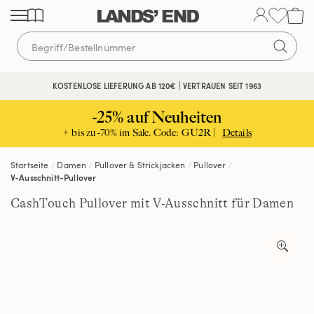
Direkt
Direkt
Direkt
zum
zur
zur
Inhalt
Navigation
Suche
KOSTENLOSE LIEFERUNG AB 120€ | VERTRAUEN SEIT 1963
-25% auf Neuheiten
+ bis zu -70% im Sale. Code: GU2R |
Details
Startseite
Damen
Pullover & Strickjacken
Pullover
V-Ausschnitt-Pullover
CashTouch Pullover mit V-Ausschnitt für Damen