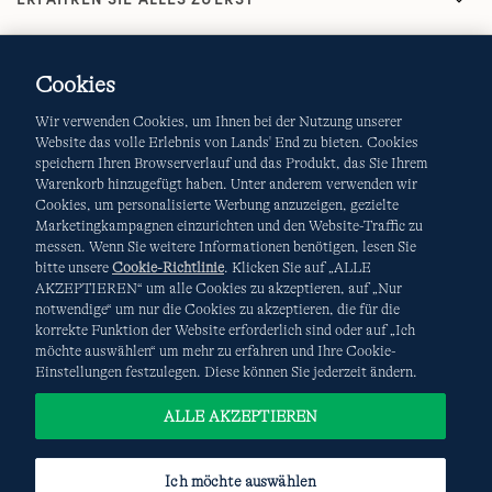
Cookies
Wir verwenden Cookies, um Ihnen bei der Nutzung unserer
Website das volle Erlebnis von Lands' End zu bieten. Cookies
speichern Ihren Browserverlauf und das Produkt, das Sie Ihrem
Warenkorb hinzugefügt haben. Unter anderem verwenden wir
AGB
Datenschutz & Sicherheit
Cookies, um personalisierte Werbung anzuzeigen, gezielte
Marketingkampagnen einzurichten und den Website-Traffic zu
Cookies
-
Ich möchte auswählen
Site Map
messen. Wenn Sie weitere Informationen benötigen, lesen Sie
bitte unsere
Cookie-Richtlinie
. Klicken Sie auf „ALLE
Internationale Websites
AKZEPTIEREN“ um alle Cookies zu akzeptieren, auf „Nur
notwendige“ um nur die Cookies zu akzeptieren, die für die
korrekte Funktion der Website erforderlich sind oder auf „Ich
Diese Website ist durch reCAPTCHA geschützt. Es gelten die
möchte auswählen“ um mehr zu erfahren und Ihre Cookie-
Datenschutzerklärung
und
Nutzungsbedingungen
von
Einstellungen festzulegen. Diese können Sie jederzeit ändern.
Google.
ALLE AKZEPTIEREN
Ich möchte auswählen