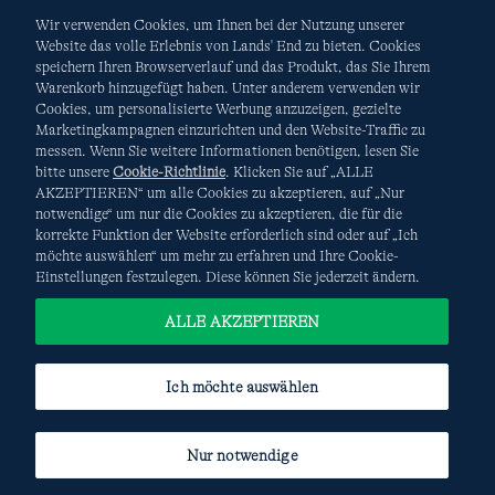
Wir verwenden Cookies, um Ihnen bei der Nutzung unserer
Website das volle Erlebnis von Lands' End zu bieten. Cookies
speichern Ihren Browserverlauf und das Produkt, das Sie Ihrem
Warenkorb hinzugefügt haben. Unter anderem verwenden wir
AGB
Datenschutz & Sicherheit
Cookies, um personalisierte Werbung anzuzeigen, gezielte
Marketingkampagnen einzurichten und den Website-Traffic zu
Cookies
-
Ich möchte auswählen
Site Map
messen. Wenn Sie weitere Informationen benötigen, lesen Sie
bitte unsere
Cookie-Richtlinie
. Klicken Sie auf „ALLE
Internationale Websites
AKZEPTIEREN“ um alle Cookies zu akzeptieren, auf „Nur
notwendige“ um nur die Cookies zu akzeptieren, die für die
korrekte Funktion der Website erforderlich sind oder auf „Ich
Diese Website ist durch reCAPTCHA geschützt. Es gelten die
möchte auswählen“ um mehr zu erfahren und Ihre Cookie-
Datenschutzerklärung
und
Nutzungsbedingungen
von
Einstellungen festzulegen. Diese können Sie jederzeit ändern.
Google.
ALLE AKZEPTIEREN
Ich möchte auswählen
Nur notwendige