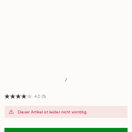
/
4.0
(3)
4.0
von
5
Dieser Artikel ist leider nicht vorrätig
Sternen,
Durchschnittswert
der
Bewertung.
Read