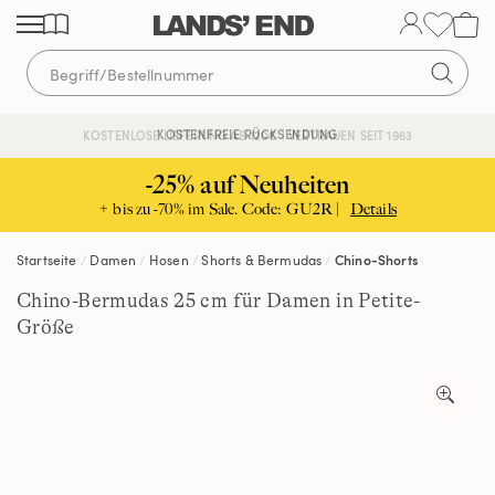
Direkt
Direkt
Direkt
zum
zur
zur
Inhalt
Navigation
Suche
KOSTENFREIE RÜCKSENDUNG
KOSTENLOSE LIEFERUNG AB 120€ | VERTRAUEN SEIT 1963
-25% auf Neuheiten
+ bis zu -70% im Sale. Code: GU2R |
Details
Startseite
Damen
Hosen
Shorts & Bermudas
Chino-Shorts
Chino-Bermudas 25 cm für Damen in Petite-
Größe