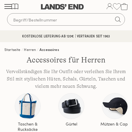
Direkt
Direkt
Direkt
zum
zur
zur
Inhalt
Navigation
Suche
KOSTENLOSE LIEFERUNG AB 120€ | VERTRAUEN SEIT 1963
Startseite
Herren
Accessoires
Accessoires für Herren
Vervollständigen Sie Ihr Outfit oder verleihen Sie Ihrem
Stil mit stylischen Hüten, Schals, Gürteln, Taschen und
vielem mehr neuen Schwung.
Taschen &
Gürtel
Mützen & Caps
Rucksäcke