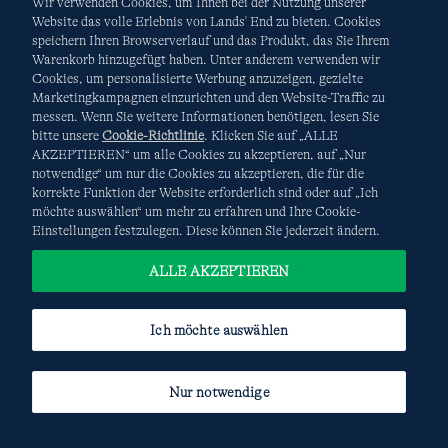
Wir verwenden Cookies, um Ihnen bei der Nutzung unserer
Website das volle Erlebnis von Lands' End zu bieten. Cookies
speichern Ihren Browserverlauf und das Produkt, das Sie Ihrem
Warenkorb hinzugefügt haben. Unter anderem verwenden wir
AGB
Datenschutz & Sicherheit
Cookies, um personalisierte Werbung anzuzeigen, gezielte
Marketingkampagnen einzurichten und den Website-Traffic zu
Cookies
-
Ich möchte auswählen
Site Map
messen. Wenn Sie weitere Informationen benötigen, lesen Sie
bitte unsere
Cookie-Richtlinie
. Klicken Sie auf „ALLE
Internationale Websites
AKZEPTIEREN“ um alle Cookies zu akzeptieren, auf „Nur
notwendige“ um nur die Cookies zu akzeptieren, die für die
korrekte Funktion der Website erforderlich sind oder auf „Ich
Diese Website ist durch reCAPTCHA geschützt. Es gelten die
möchte auswählen“ um mehr zu erfahren und Ihre Cookie-
Datenschutzerklärung
und
Nutzungsbedingungen
von
Einstellungen festzulegen. Diese können Sie jederzeit ändern.
Google.
ALLE AKZEPTIEREN
Ich möchte auswählen
Nur notwendige
© COPYRIGHT
LANDS' END EUROPE