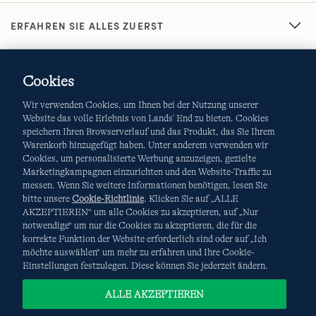
ERFAHREN SIE ALLES ZUERST
Cookies
Wir verwenden Cookies, um Ihnen bei der Nutzung unserer
Website das volle Erlebnis von Lands' End zu bieten. Cookies
speichern Ihren Browserverlauf und das Produkt, das Sie Ihrem
Warenkorb hinzugefügt haben. Unter anderem verwenden wir
AGB
Datenschutz & Sicherheit
Cookies, um personalisierte Werbung anzuzeigen, gezielte
Marketingkampagnen einzurichten und den Website-Traffic zu
Cookies
-
Ich möchte auswählen
Site Map
messen. Wenn Sie weitere Informationen benötigen, lesen Sie
bitte unsere
Cookie-Richtlinie
. Klicken Sie auf „ALLE
Internationale Websites
AKZEPTIEREN“ um alle Cookies zu akzeptieren, auf „Nur
notwendige“ um nur die Cookies zu akzeptieren, die für die
korrekte Funktion der Website erforderlich sind oder auf „Ich
Diese Website ist durch reCAPTCHA geschützt. Es gelten die
möchte auswählen“ um mehr zu erfahren und Ihre Cookie-
Datenschutzerklärung
und
Nutzungsbedingungen
von
Einstellungen festzulegen. Diese können Sie jederzeit ändern.
Google.
ALLE AKZEPTIEREN