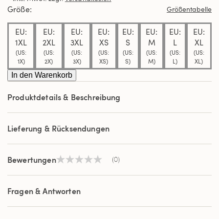
derselben
Größe
Größentabelle
Seite.
EU:
EU:
EU:
EU:
EU:
EU:
EU:
EU:
1XL
2XL
3XL
XS
S
M
L
XL
(US:
(US:
(US:
(US:
(US:
(US:
(US:
(US:
1X)
2X)
3X)
XS)
S)
M)
L)
XL)
In den Warenkorb
Produktdetails & Beschreibung
Lieferung & Rücksendungen
Bewertungen
(0)
Kein
Beurteilungswert
Link
auf
Fragen & Antworten
derselben
Seite.