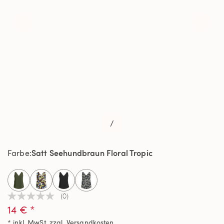
/
Satt Seehundbraun Floral Tropic
Farbe
selected
(0)
Kein
14 € *
Beurteilungswert
Link
* inkl. MwSt. zzgl.
Versandkosten
auf