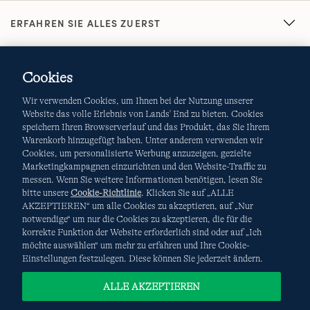
ERFAHREN SIE ALLES ZUERST
Cookies
Wir verwenden Cookies, um Ihnen bei der Nutzung unserer
Website das volle Erlebnis von Lands' End zu bieten. Cookies
speichern Ihren Browserverlauf und das Produkt, das Sie Ihrem
Warenkorb hinzugefügt haben. Unter anderem verwenden wir
AGB
Datenschutz & Sicherheit
Cookies, um personalisierte Werbung anzuzeigen, gezielte
Marketingkampagnen einzurichten und den Website-Traffic zu
Cookies
-
Ich möchte auswählen
Site Map
messen. Wenn Sie weitere Informationen benötigen, lesen Sie
bitte unsere
Cookie-Richtlinie
. Klicken Sie auf „ALLE
Internationale Websites
AKZEPTIEREN“ um alle Cookies zu akzeptieren, auf „Nur
notwendige“ um nur die Cookies zu akzeptieren, die für die
korrekte Funktion der Website erforderlich sind oder auf „Ich
Diese Website ist durch reCAPTCHA geschützt. Es gelten die
möchte auswählen“ um mehr zu erfahren und Ihre Cookie-
Datenschutzerklärung
und
Nutzungsbedingungen
von
Einstellungen festzulegen. Diese können Sie jederzeit ändern.
Google.
ALLE AKZEPTIEREN