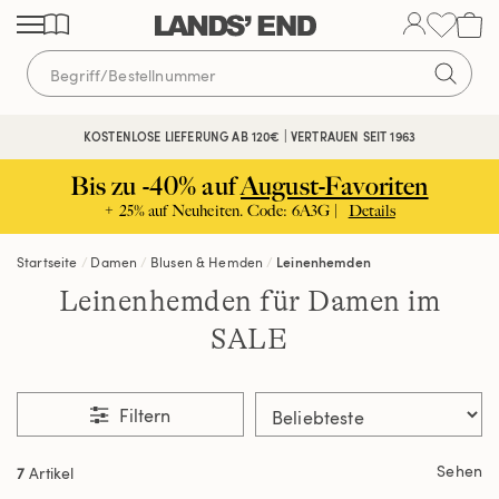
Direkt
Direkt
Direkt
zum
zur
zur
Inhalt
Navigation
Suche
KOSTENLOSE LIEFERUNG AB 120€ | VERTRAUEN SEIT 1963
Bis zu -40% auf
August-Favoriten
+ 25% auf Neuheiten. Code: 6A3G |
Details
Startseite
Damen
Blusen & Hemden
Leinenhemden
Leinenhemden für Damen im
SALE
Filtern
Sehen
7
Artikel