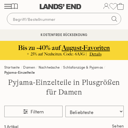
Direkt
Direkt
Direkt
zum
zur
zur
Inhalt
Navigation
Suche
KOSTENFREIE RÜCKSENDUNG
Bis zu -40% auf
August-Favoriten
+ 25% auf Neuheiten. Code: 6A3G |
Details
Startseite
Damen
Nachtwäsche
Schlafanzüge & Pyjamas
Pyjama-Einzelteile
Pyjama-Einzelteile in Plusgrößen
für Damen
Filtern
Sehen
1
Artikel