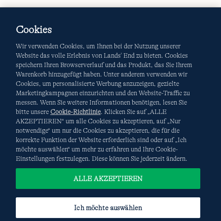
Cookies
Wir verwenden Cookies, um Ihnen bei der Nutzung unserer
Website das volle Erlebnis von Lands' End zu bieten. Cookies
speichern Ihren Browserverlauf und das Produkt, das Sie Ihrem
Warenkorb hinzugefügt haben. Unter anderem verwenden wir
AGB
Datenschutz & Sicherheit
Cookies, um personalisierte Werbung anzuzeigen, gezielte
Marketingkampagnen einzurichten und den Website-Traffic zu
Cookies
-
Ich möchte auswählen
Site Map
messen. Wenn Sie weitere Informationen benötigen, lesen Sie
bitte unsere
Cookie-Richtlinie
. Klicken Sie auf „ALLE
Internationale Websites
AKZEPTIEREN“ um alle Cookies zu akzeptieren, auf „Nur
notwendige“ um nur die Cookies zu akzeptieren, die für die
korrekte Funktion der Website erforderlich sind oder auf „Ich
Diese Website ist durch reCAPTCHA geschützt. Es gelten die
möchte auswählen“ um mehr zu erfahren und Ihre Cookie-
Datenschutzerklärung
und
Nutzungsbedingungen
von
Einstellungen festzulegen. Diese können Sie jederzeit ändern.
Google.
ALLE AKZEPTIEREN
Ich möchte auswählen