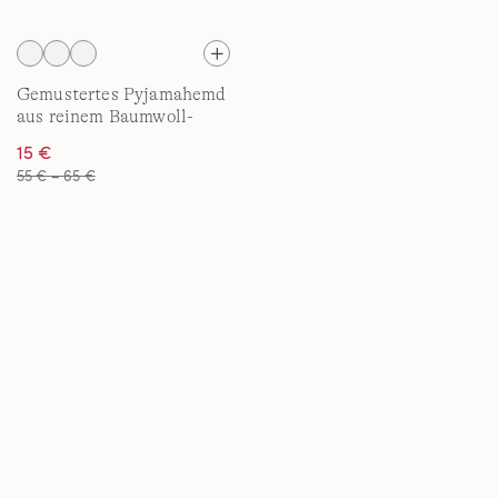
Gemustertes Pyjamahemd
aus reinem Baumwoll-
Flanell für Damen in
15 €
Plus-Größe
55 € – 65 €