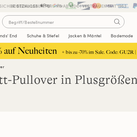
 SICHER BEZAHLEN
KOSTENLOSE LIEFERUNG AB 120€ | VERTRAUEN SEIT 1963
ands' End
Schuhe & Stiefel
Jacken & Mäntel
Bademode
% auf Neuheiten
+ bis zu -70% im Sale. Code: GU2R |
ver
tt-Pullover in Plusgröße