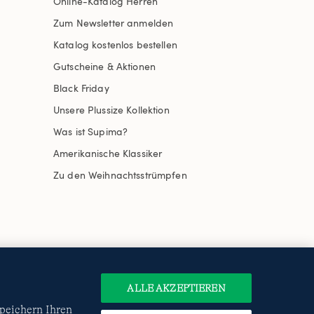
Online-Katalog Herren
Zum Newsletter anmelden
Katalog kostenlos bestellen
Gutscheine & Aktionen
Black Friday
Unsere Plussize Kollektion
Was ist Supima?
Amerikanische Klassiker
Zu den Weihnachtsstrümpfen
uswählen
Site Map
Internationale Websites
e
Datenschutzerklärung
und
ALLE AKZEPTIEREN
speichern Ihren