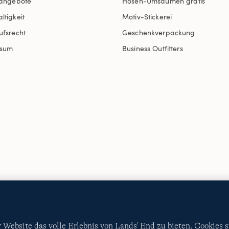
nangebote
Hosen-Umsäumen gratis
ltigkeit
Motiv-Stickerei
ufsrecht
Geschenkverpackung
ssum
Business Outfitters
AGB
Datenschutz & Sicherheit
Cookies
-
Ich möchte a
Diese Website ist durch reCAPTCHA geschützt. Es gelten di
Nutzungsbedingungen
von Google.
Website das volle Erlebnis von Lands' End zu bieten. Cookies 