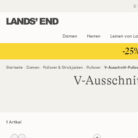
Direkt
Direkt
Direkt

zum
zur
zur
Inhalt
Navigation
Suche
Damen
Herren
Leinen von L
-25
Startseite
Damen
Pullover & Strickjacken
Pullover
V-Ausschnitt-Pullo
V-Ausschni
1
Artikel