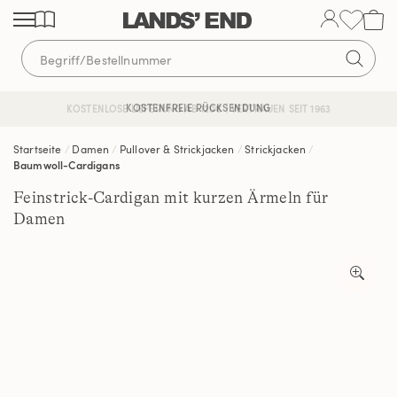
Direkt
Direkt
Direkt
zum
zur
zur
Inhalt
Navigation
Suche
KOSTENFREIE RÜCKSENDUNG
KOSTENLOSE LIEFERUNG AB 120€ | VERTRAUEN SEIT 1963
Startseite
Damen
Pullover & Strickjacken
Strickjacken
Baumwoll-Cardigans
Feinstrick-Cardigan mit kurzen Ärmeln für
Damen