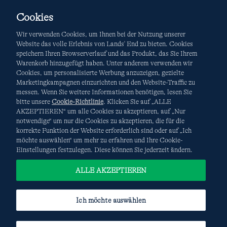
Cookies
Wir verwenden Cookies, um Ihnen bei der Nutzung unserer
Website das volle Erlebnis von Lands' End zu bieten. Cookies
speichern Ihren Browserverlauf und das Produkt, das Sie Ihrem
Warenkorb hinzugefügt haben. Unter anderem verwenden wir
AGB
Datenschutz & Sicherheit
Cookies, um personalisierte Werbung anzuzeigen, gezielte
Marketingkampagnen einzurichten und den Website-Traffic zu
Cookies
-
Ich möchte auswählen
Site Map
messen. Wenn Sie weitere Informationen benötigen, lesen Sie
bitte unsere
Cookie-Richtlinie
. Klicken Sie auf „ALLE
Internationale Websites
AKZEPTIEREN“ um alle Cookies zu akzeptieren, auf „Nur
notwendige“ um nur die Cookies zu akzeptieren, die für die
korrekte Funktion der Website erforderlich sind oder auf „Ich
Diese Website ist durch reCAPTCHA geschützt. Es gelten die
möchte auswählen“ um mehr zu erfahren und Ihre Cookie-
Datenschutzerklärung
und
Nutzungsbedingungen
von
Einstellungen festzulegen. Diese können Sie jederzeit ändern.
Google.
ALLE AKZEPTIEREN
Ich möchte auswählen