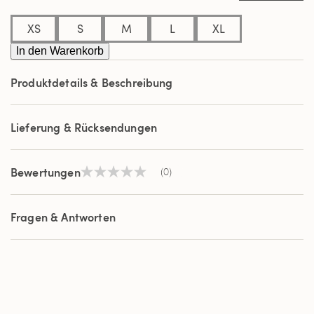
Seite.
XS
S
M
L
XL
In den Warenkorb
Produktdetails & Beschreibung
Lieferung & Rücksendungen
Bewertungen
(0)
Kein
Beurteilungswert
Link
auf
Fragen & Antworten
derselben
Seite.