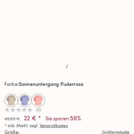
/
Sonnenuntergang Puderrosa
Farbe
selected
(0)
Kein
22 € *
56%
Beurteilungswert
Sie sparen
49,99 €
Link
* inkl. MwSt. zzgl.
Versandkosten
auf
derselben
Größe
Größentabelle