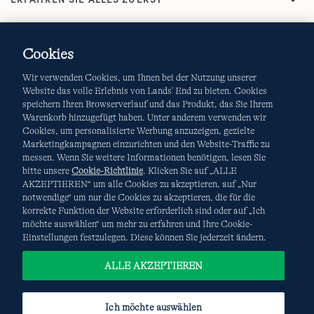
Cookies
Wir verwenden Cookies, um Ihnen bei der Nutzung unserer
Website das volle Erlebnis von Lands' End zu bieten. Cookies
speichern Ihren Browserverlauf und das Produkt, das Sie Ihrem
Warenkorb hinzugefügt haben. Unter anderem verwenden wir
AGB
Datenschutz & Sicherheit
Cookies, um personalisierte Werbung anzuzeigen, gezielte
Marketingkampagnen einzurichten und den Website-Traffic zu
Cookies
-
Ich möchte auswählen
Site Map
messen. Wenn Sie weitere Informationen benötigen, lesen Sie
bitte unsere
Cookie-Richtlinie
. Klicken Sie auf „ALLE
Internationale Websites
AKZEPTIEREN“ um alle Cookies zu akzeptieren, auf „Nur
notwendige“ um nur die Cookies zu akzeptieren, die für die
korrekte Funktion der Website erforderlich sind oder auf „Ich
Diese Website ist durch reCAPTCHA geschützt. Es gelten die
möchte auswählen“ um mehr zu erfahren und Ihre Cookie-
Datenschutzerklärung
und
Nutzungsbedingungen
von
Einstellungen festzulegen. Diese können Sie jederzeit ändern.
Google.
ALLE AKZEPTIEREN
Ich möchte auswählen