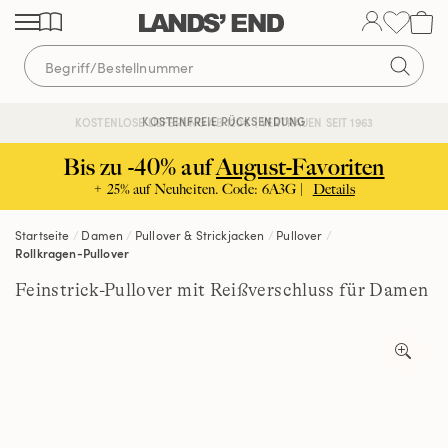
Direkt
Direkt
Direkt
zum
zur
zur
Inhalt
Navigation
Suche
KOSTENFREIE RÜCKSENDUNG
KOSTENLOSE LIEFERUNG AB 120€ | VERTRAUEN SEIT 1963
Bis zu -40% auf
August-Favoriten
+ 25% auf Neuheiten. Code: 6A3G |
Details
Startseite
Damen
Pullover & Strickjacken
Pullover
Rollkragen-Pullover
Feinstrick-Pullover mit Reißverschluss für Damen