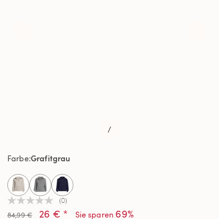
/
Grafitgrau
Farbe
selected
(0)
Kein
26 € *
69%
Beurteilungswert
Sie sparen
84,99 €