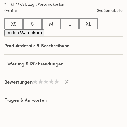
Link
* inkl. MwSt. zzgl.
Versandkosten
auf
derselben
Größe
Größentabelle
Seite.
XS
S
M
L
XL
In den Warenkorb
Produktdetails & Beschreibung
Lieferung & Rücksendungen
Bewertungen
(0)
Kein
Beurteilungswert
Link
auf
Fragen & Antworten
derselben
Seite.