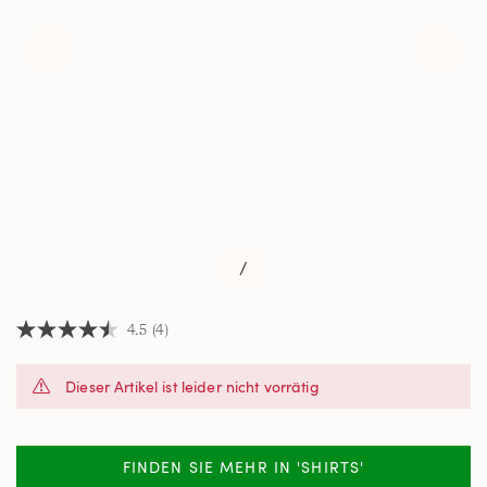
/
4.5
(4)
4.5
von
5
Dieser Artikel ist leider nicht vorrätig
Sternen,
Durchschnittswert
der
Bewertung.
Read
FINDEN SIE MEHR IN 'SHIRTS'
4