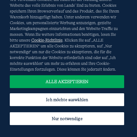
Website das volle Erlebnis von Lands' End zu bieten. Cookies
speichern Ihren Browserverlauf und das Produkt, das Sie Ihrem
Warenkorb hinzugefügt haben. Unter anderem verwenden wir
AGB
Datenschutz & Sicherheit
Cookies, um personalisierte Werbung anzuzeigen, gezielte
Marketingkampagnen einzurichten und den Website-Traffic zu
Cookies
-
Ich möchte auswählen
Site Map
messen. Wenn Sie weitere Informationen benötigen, lesen Sie
bitte unsere
Cookie-Richtlinie
. Klicken Sie auf „ALLE
Internationale Websites
AKZEPTIEREN“ um alle Cookies zu akzeptieren, auf „Nur
notwendige“ um nur die Cookies zu akzeptieren, die für die
korrekte Funktion der Website erforderlich sind oder auf „Ich
Diese Website ist durch reCAPTCHA geschützt. Es gelten die
möchte auswählen“ um mehr zu erfahren und Ihre Cookie-
Datenschutzerklärung
und
Nutzungsbedingungen
von
Einstellungen festzulegen. Diese können Sie jederzeit ändern.
Google.
ALLE AKZEPTIEREN
Ich möchte auswählen
Nur notwendige
© COPYRIGHT
LANDS' END EUROPE