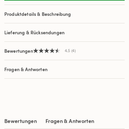
Reviews.
Link
auf
Produktdetails & Beschreibung
derselben
Seite.
Lieferung & Rücksendungen
Bewertungen
4.5
(4)
4.5
von
5
Sternen,
Fragen & Antworten
Durchschnittswert
der
Bewertung.
Read
4
Reviews.
Link
auf
derselben
Seite.
Bewertungen
Fragen & Antworten