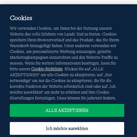
Cookies
Wir verwenden Cookies, um Ihnen bei der Nutzung unserer
Website das volle Erlebnis von Lands' End zu bieten. Cookies
speichern Ihren Browserverlauf und das Produkt, das Sie Ihrem
Warenkorb hinzugefügt haben. Unter anderem verwenden wir
AGB
Datenschutz & Sicherheit
Cookies, um personalisierte Werbung anzuzeigen, gezielte
Marketingkampagnen einzurichten und den Website-Traffic zu
Cookies
-
Ich möchte auswählen
Site Map
messen. Wenn Sie weitere Informationen benötigen, lesen Sie
bitte unsere
Cookie-Richtlinie
. Klicken Sie auf „ALLE
Internationale Websites
AKZEPTIEREN“ um alle Cookies zu akzeptieren, auf „Nur
notwendige“ um nur die Cookies zu akzeptieren, die für die
korrekte Funktion der Website erforderlich sind oder auf „Ich
Diese Website ist durch reCAPTCHA geschützt. Es gelten die
möchte auswählen“ um mehr zu erfahren und Ihre Cookie-
Datenschutzerklärung
und
Nutzungsbedingungen
von
Einstellungen festzulegen. Diese können Sie jederzeit ändern.
Google.
ALLE AKZEPTIEREN
Ich möchte auswählen