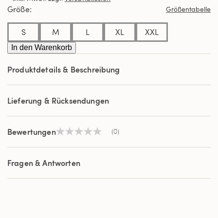
derselben
Größe
Größentabelle
Seite.
S
M
L
XL
XXL
In den Warenkorb
Produktdetails & Beschreibung
Lieferung & Rücksendungen
Bewertungen
(0)
Kein
Beurteilungswert
Link
auf
Fragen & Antworten
derselben
Seite.