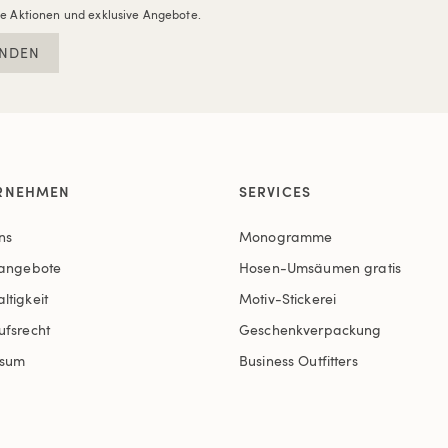
re Aktionen und exklusive Angebote.
NDEN
RNEHMEN
SERVICES
ns
Monogramme
nangebote
Hosen-Umsäumen gratis
ltigkeit
Motiv-Stickerei
ufsrecht
Geschenkverpackung
ssum
Business Outfitters