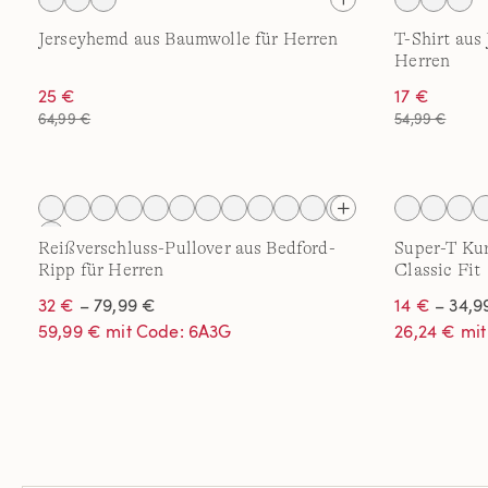
Jerseyhemd aus Baumwolle für Herren
T-Shirt aus 
Herren
25 €
17 €
64,99 €
54,99 €
Reißverschluss-Pullover aus Bedford-
Super-T Kur
Ripp für Herren
Classic Fit
32 €
– 79,99 €
14 €
– 34,9
59,99 € mit Code: 6A3G
26,24 € mi