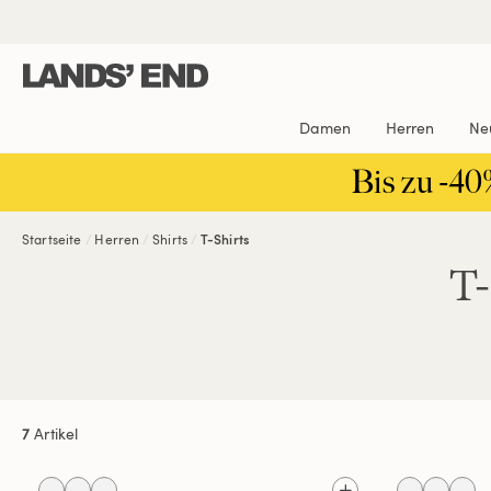
Direkt
Direkt
Direkt

zum
zur
zur
Inhalt
Navigation
Suche
Damen
Herren
Ne
Bis zu -40
Startseite
Herren
Shirts
T-Shirts
T
7
Artikel